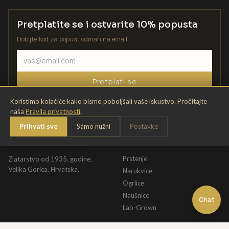
Pretplatite se i ostvarite 10% popusta
Dobijte kod za popust odmah na email.
Pretplati se
Koristimo kolačiće kako bismo poboljšali vaše iskustvo. Pročitajte
naša
Pravila privatnosti
.
Prihvati sve
Samo nužni
Postavke
ZLATARNA KRIŽEK
KATALOG
Prstenje
Zlatarstvo od 1935. godine.
Velika Gorica, Hrvatska.
Narukvice
Ogrlice
Naušnice
Chat
Lab-Grown