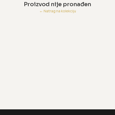
Proizvod nije pronađen
←
Natrag na kolekciju