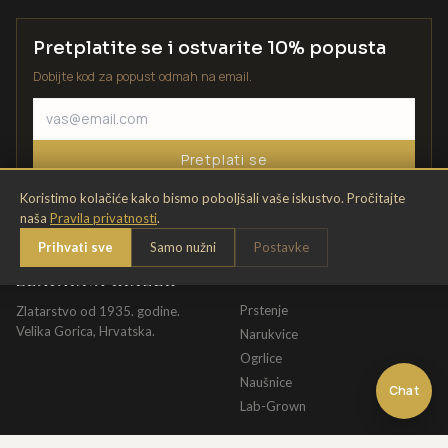
Pretplatite se i ostvarite 10% popusta
Dobijte kod za popust odmah na email.
Pretplati se
Koristimo kolačiće kako bismo poboljšali vaše iskustvo. Pročitajte
naša
Pravila privatnosti
.
Prihvati sve
Samo nužni
Postavke
ZLATARNA KRIŽEK
KATALOG
Prstenje
Zlatarstvo od 1935. godine.
Velika Gorica, Hrvatska.
Narukvice
Ogrlice
Naušnice
Chat
Lab-Grown