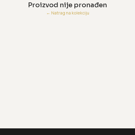
Proizvod nije pronađen
←
Natrag na kolekciju