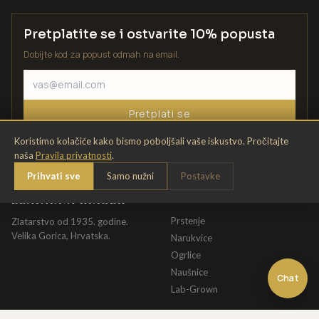
Pretplatite se i ostvarite 10% popusta
Dobijte kod za popust odmah na email.
Pretplati se
Koristimo kolačiće kako bismo poboljšali vaše iskustvo. Pročitajte
naša
Pravila privatnosti
.
Prihvati sve
Samo nužni
Postavke
ZLATARNA KRIŽEK
KATALOG
Prstenje
Zlatarstvo od 1935. godine.
Velika Gorica, Hrvatska.
Narukvice
Ogrlice
Naušnice
Chat
Lab-Grown