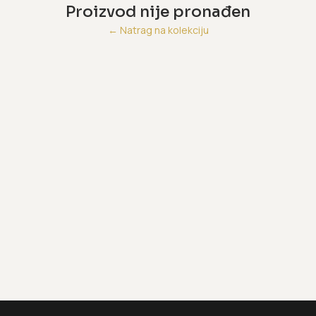
Proizvod nije pronađen
←
Natrag na kolekciju