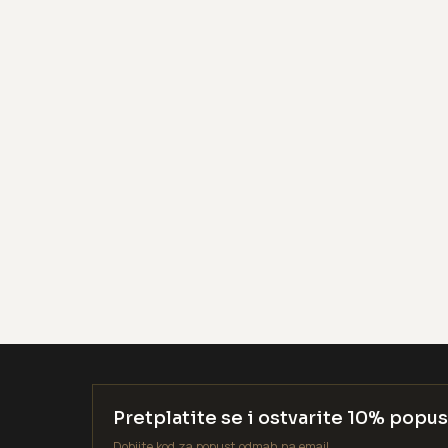
Pretplatite se i ostvarite 10% popus
Dobijte kod za popust odmah na email.