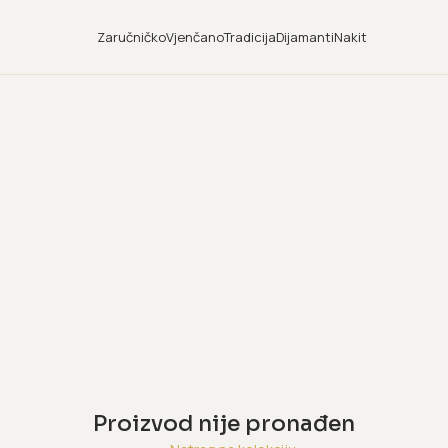
Zaručničko
Vjenčano
Tradicija
Dijamanti
Nakit
Proizvod nije pronađen