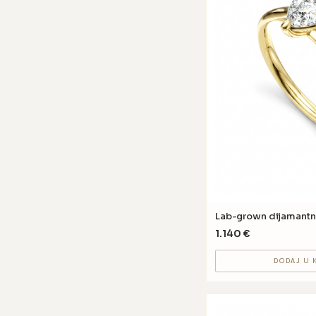
Lab-grown dijamantn
1.140
€
DODAJ U 