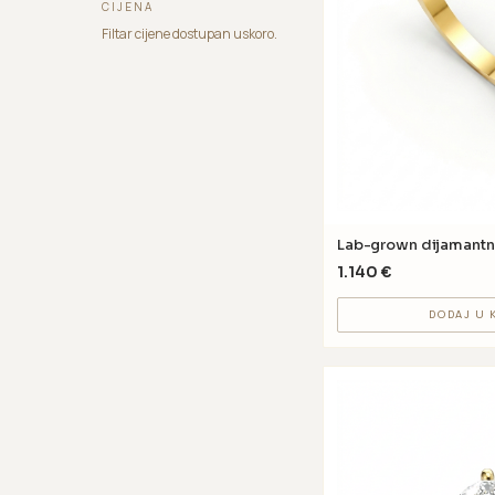
CIJENA
Filtar cijene dostupan uskoro.
Lab-grown dijamantn
1.140
€
DODAJ U 