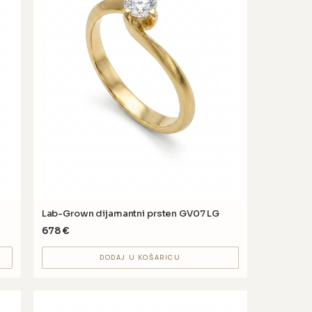
Lab-Grown dijamantni prsten GV07 LG
678
€
DODAJ U KOŠARICU