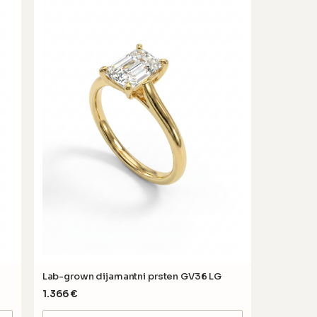
Lab-grown dijamantni prsten GV36 LG
1.366
€