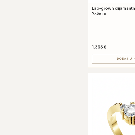
Lab-grown dijamantni prsten GV37 
7x5mm
1.335
€
DODAJ U 