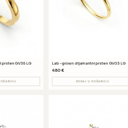
i prsten GV35 LG
Lab -grown dijamantni prsten GV03 LG
480
€
KOŠARICU
DODAJ U KOŠARICU