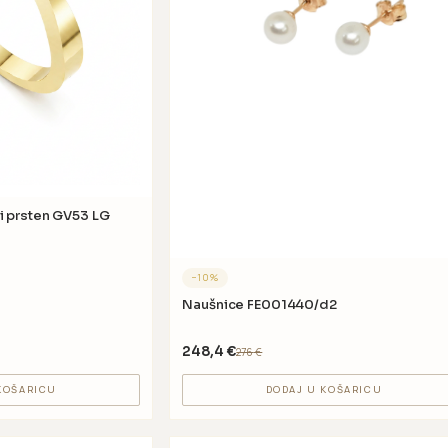
i prsten GV53 LG
−
10
%
Naušnice FE001440/d2
248,4
€
276
€
KOŠARICU
DODAJ U KOŠARICU