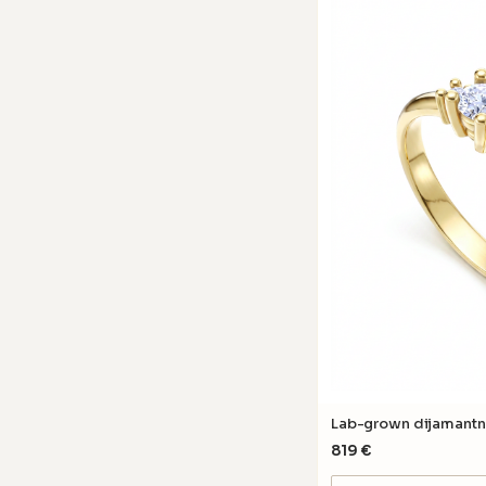
Lab-grown dijamantn
819
€