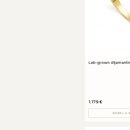
Lab-grown dijamantn
1.179
€
DODAJ U 