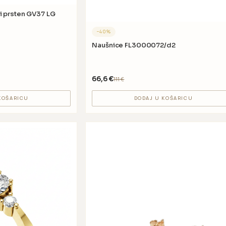
LG
−
40
%
Naušnice FL3000072/d2
66,6
€
111
€
KOŠARICU
DODAJ U KOŠARICU