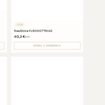
−
40
%
Naušnice FL8000779/d2
40,2
€
67
€
DODAJ U KOŠARICU