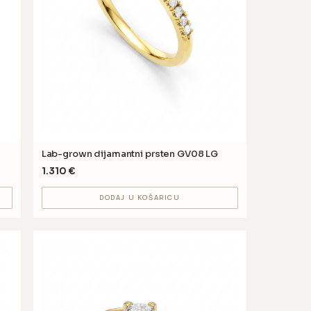
Lab-grown dijamantni prsten GV08 LG
1.310
€
DODAJ U KOŠARICU