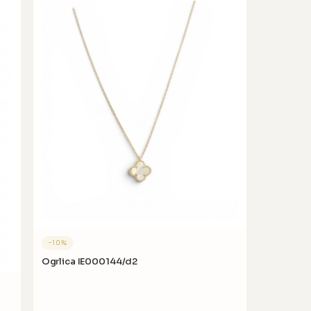
−
10
%
Ogrlica IE000144/d2