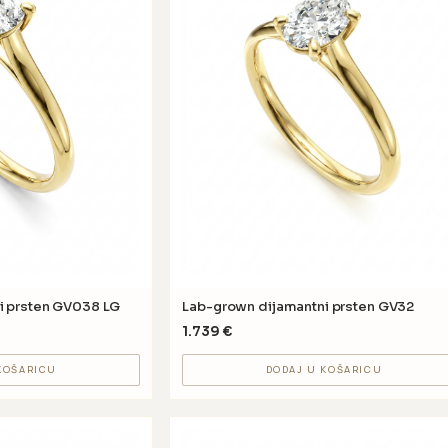
i prsten GV038 LG
Lab-grown dijamantni prsten GV32
1.739
€
KOŠARICU
DODAJ U KOŠARICU