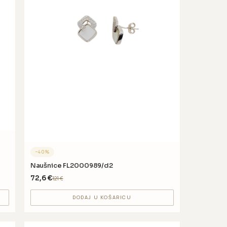
−
40
%
Naušnice FL2000989/d2
72,6
€
121
€
DODAJ U KOŠARICU