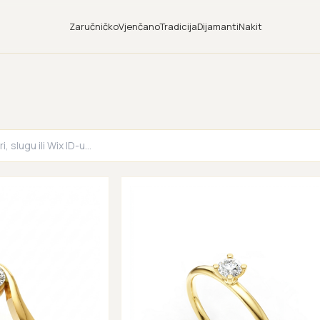
Zaručničko
Vjenčano
Tradicija
Dijamanti
Nakit