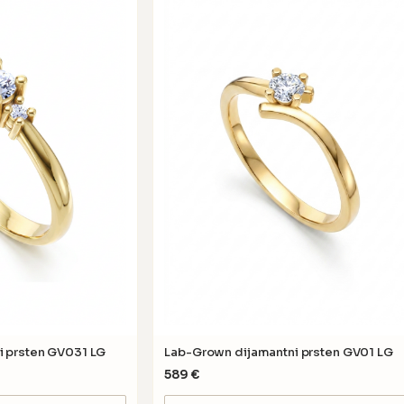
i prsten GV031 LG
Lab-Grown dijamantni prsten GV01 LG
589
€