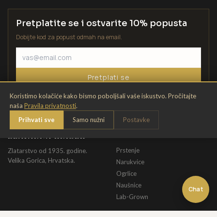
Pretplatite se i ostvarite 10% popusta
Dobijte kod za popust odmah na email.
Pretplati se
Koristimo kolačiće kako bismo poboljšali vaše iskustvo. Pročitajte
naša
Pravila privatnosti
.
Prihvati sve
Samo nužni
Postavke
ZLATARNA KRIŽEK
KATALOG
Prstenje
Zlatarstvo od 1935. godine.
Velika Gorica, Hrvatska.
Narukvice
Ogrlice
Naušnice
Chat
Lab-Grown