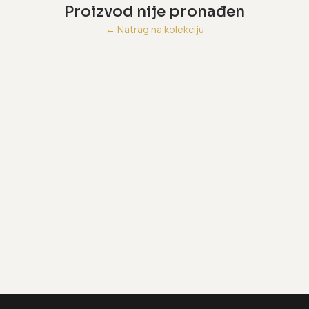
Proizvod nije pronađen
←
Natrag na kolekciju