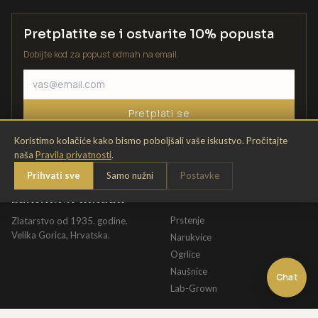
Pretplatite se i ostvarite 10% popusta
Dobijte kod za popust odmah na email.
Pretplati se
Koristimo kolačiće kako bismo poboljšali vaše iskustvo. Pročitajte
naša
Pravila privatnosti
.
Prihvati sve
Samo nužni
Postavke
ZLATARNA KRIŽEK
KATALOG
Prstenje
Zlatarstvo od 1935. godine.
Velika Gorica, Hrvatska.
Narukvice
Ogrlice
Naušnice
Chat
Lab-Grown