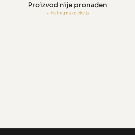
Proizvod nije pronađen
←
Natrag na kolekciju