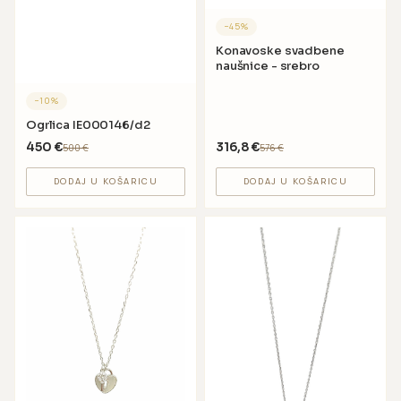
−
45
%
Konavoske svadbene
naušnice - srebro
−
10
%
Ogrlica IE000146/d2
450
€
316,8
€
500
€
576
€
DODAJ U KOŠARICU
DODAJ U KOŠARICU