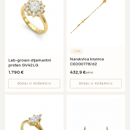
−
10
%
Narukvica krunica
Lab-grown dijamantni
CE000178/d2
prsten GV42 LG
1.790
€
432,9
€
481
€
DODAJ U KOŠARICU
DODAJ U KOŠARICU