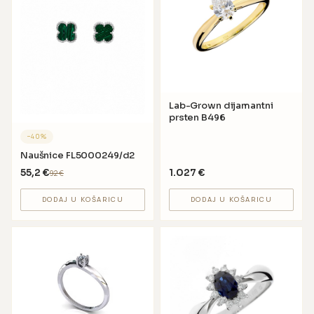
Lab-Grown dijamantni
prsten B496
−
40
%
Naušnice FL5000249/d2
55,2
€
1.027
€
92
€
DODAJ U KOŠARICU
DODAJ U KOŠARICU