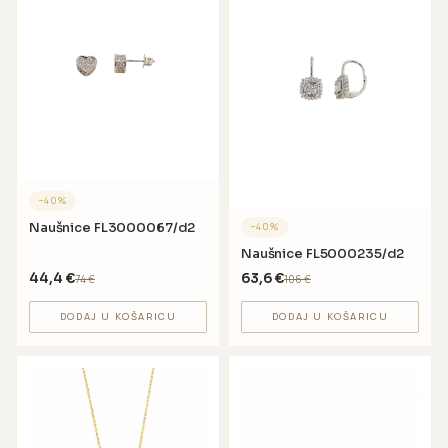
−
40
%
Naušnice FL3000067/d2
−
40
%
Naušnice FL5000235/d2
44,4
€
63,6
€
74
€
106
€
DODAJ U KOŠARICU
DODAJ U KOŠARICU