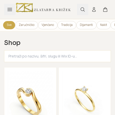
ZLATARNA KRIŽEK
Sve
Zaručničko
Vjenčano
Tradicija
Dijamanti
Nakit
Shop