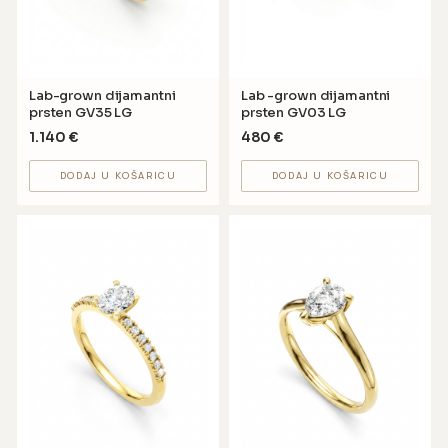
Lab-grown dijamantni
Lab -grown dijamantni
prsten GV35 LG
prsten GV03 LG
1.140
€
480
€
DODAJ U KOŠARICU
DODAJ U KOŠARICU