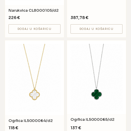
Narukvica CL8000105/d2
226
€
387,78
€
DODAJ U KOŠARICU
DODAJ U KOŠARICU
Ogrlica IL5000065/d2
Ogrlica IL5000064/d2
118
€
137
€