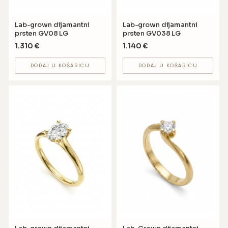
Lab-grown dijamantni
Lab-grown dijamantni
prsten GV08 LG
prsten GV038 LG
1.310
€
1.140
€
DODAJ U KOŠARICU
DODAJ U KOŠARICU