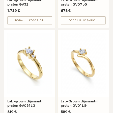
Lab-grown dijamantni
Lab-Grown dijamantni
prsten GV32
prsten GV07 LG
1.739
€
678
€
DODAJ U KOŠARICU
DODAJ U KOŠARICU
Lab-grown dijamantni
Lab-Grown dijamantni
prsten GV031 LG
prsten GV01 LG
819
€
589
€