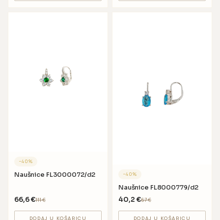
−
40
%
Naušnice FL3000072/d2
−
40
%
Naušnice FL8000779/d2
66,6
€
40,2
€
111
€
67
€
DODAJ U KOŠARICU
DODAJ U KOŠARICU