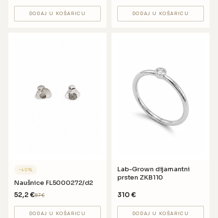
DODAJ U KOŠARICU
DODAJ U KOŠARICU
Lab-Grown dijamantni
−
40
%
prsten ZKB110
Naušnice FL5000272/d2
52,2
€
310
€
87
€
DODAJ U KOŠARICU
DODAJ U KOŠARICU