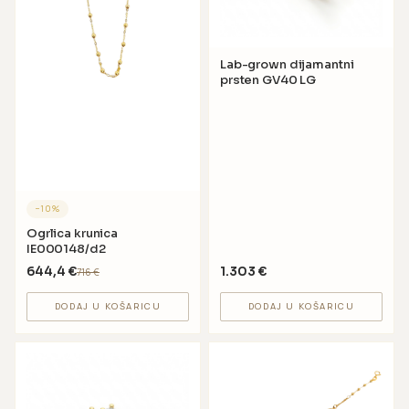
Lab-grown dijamantni
prsten GV40 LG
−
10
%
Ogrlica krunica
IE000148/d2
644,4
€
1.303
€
716
€
DODAJ U KOŠARICU
DODAJ U KOŠARICU