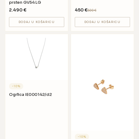
prsten GV54 LG
2.490
€
450
€
500
€
DODAJ U KOŠARICU
DODAJ U KOŠARICU
−
10
%
Ogrlica IE000142/d2
−
10
%