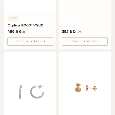
−
10
%
Ogrlica IE000147/d2
459,9
€
352,8
€
511
€
392
€
DODAJ U KOŠARICU
DODAJ U KOŠARICU