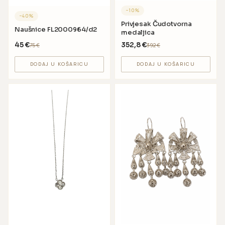
−
10
%
−
40
%
Privjesak Čudotvorna
Naušnice FL2000964/d2
medaljica
45
€
352,8
€
75
€
392
€
DODAJ U KOŠARICU
DODAJ U KOŠARICU