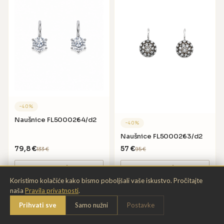
−
40
%
Naušnice FL5000264/d2
−
40
%
Naušnice FL5000263/d2
79,8
€
57
€
133
€
95
€
DODAJ U KOŠARICU
DODAJ U KOŠARICU
Koristimo kolačiće kako bismo poboljšali vaše iskustvo. Pročitajte
naša
Pravila privatnosti
.
Chat
Prihvati sve
Samo nužni
Postavke