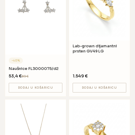
Lab-grown dijamantni
prsten GV49 LG
−
40
%
Naušnice FL3000075/d2
53,4
€
1.549
€
89
€
DODAJ U KOŠARICU
DODAJ U KOŠARICU