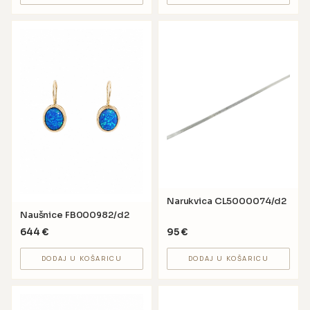
Narukvica CL5000074/d2
Naušnice FB000982/d2
644
€
95
€
DODAJ U KOŠARICU
DODAJ U KOŠARICU