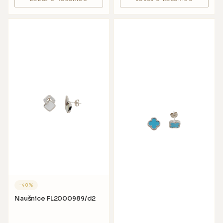
−
40
%
Naušnice FL2000989/d2