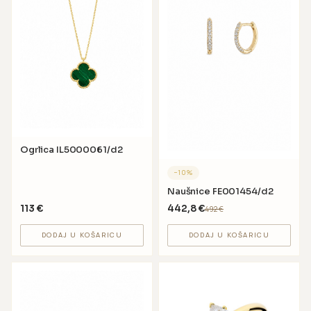
Ogrlica IL5000061/d2
−
10
%
Naušnice FE001454/d2
113
€
442,8
€
492
€
DODAJ U KOŠARICU
DODAJ U KOŠARICU