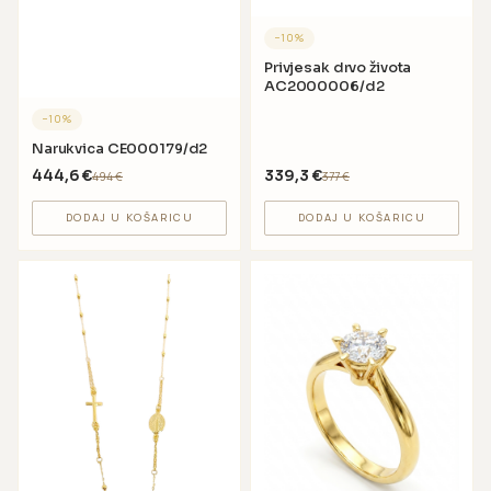
−
10
%
Privjesak drvo života
AC2000006/d2
−
10
%
Narukvica CE000179/d2
444,6
€
339,3
€
494
€
377
€
DODAJ U KOŠARICU
DODAJ U KOŠARICU