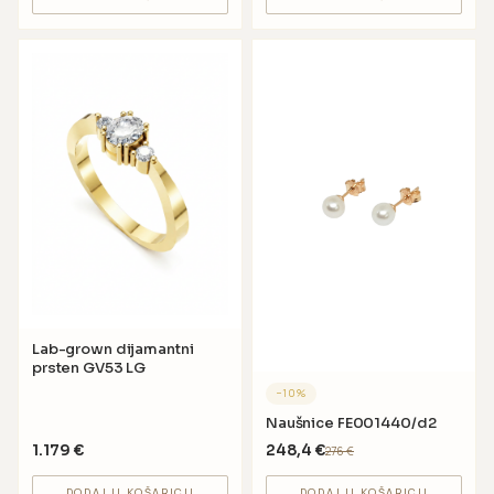
Lab-grown dijamantni
prsten GV53 LG
−
10
%
Naušnice FE001440/d2
1.179
€
248,4
€
276
€
DODAJ U KOŠARICU
DODAJ U KOŠARICU