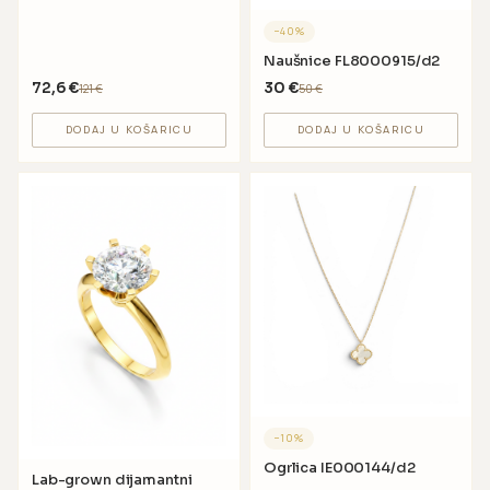
−
40
%
Naušnice FL8000915/d2
72,6
€
30
€
121
€
50
€
DODAJ U KOŠARICU
DODAJ U KOŠARICU
−
10
%
Ogrlica IE000144/d2
Lab-grown dijamantni