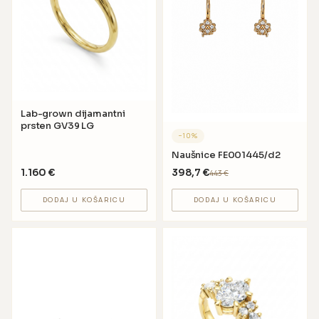
Lab-grown dijamantni
prsten GV39 LG
−
10
%
Naušnice FE001445/d2
1.160
€
398,7
€
443
€
DODAJ U KOŠARICU
DODAJ U KOŠARICU