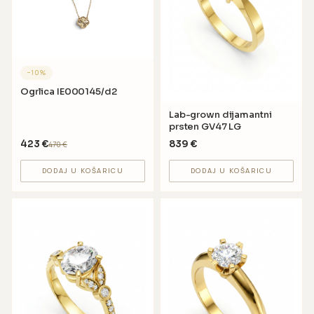
−
10
%
Ogrlica IE000145/d2
Lab-grown dijamantni
prsten GV47 LG
423
€
839
€
470
€
DODAJ U KOŠARICU
DODAJ U KOŠARICU