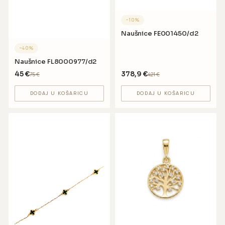
−
10
%
Naušnice FE001450/d2
−
40
%
Naušnice FL8000977/d2
45
€
378,9
€
75
€
421
€
DODAJ U KOŠARICU
DODAJ U KOŠARICU