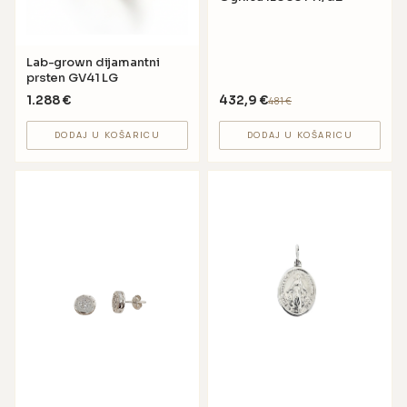
Lab-grown dijamantni
prsten GV41 LG
1.288
€
432,9
€
481
€
DODAJ U KOŠARICU
DODAJ U KOŠARICU