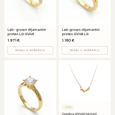
Lab- grown dijamantni
Lab-grown dijamantni
prsten LG GV48
prsten GV46 LG
1.971
€
1.180
€
DODAJ U KOŠARICU
DODAJ U KOŠARICU
−
10
%
Ogrlica IE000141/d2