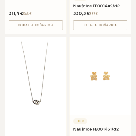
Naušnice FE001449/d2
311,4
€
330,3
€
346
€
367
€
DODAJ U KOŠARICU
DODAJ U KOŠARICU
−
10
%
Naušnice FE001451/d2