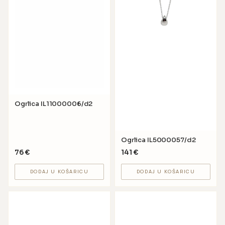
Ogrlica IL11000006/d2
Ogrlica IL5000057/d2
76
€
141
€
DODAJ U KOŠARICU
DODAJ U KOŠARICU