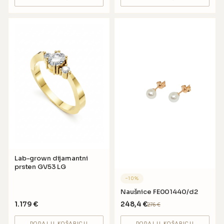
Lab-grown dijamantni
prsten GV53 LG
−
10
%
Naušnice FE001440/d2
1.179
€
248,4
€
276
€
DODAJ U KOŠARICU
DODAJ U KOŠARICU