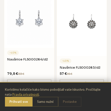
−
40
%
Naušnice FL5000264/d2
−
40
%
Naušnice FL5000263/d2
79,8
€
57
€
133
€
95
€
DODAJ U KOŠARICU
DODAJ U KOŠARICU
Koristimo kolačiće kako bismo poboljšali vaše iskustvo. Pročitajte
naša
Pravila privatnosti
.
Chat
Prihvati sve
Samo nužni
Postavke