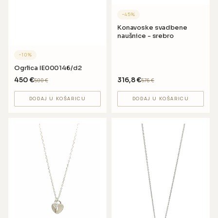
−
45
%
Konavoske svadbene
naušnice - srebro
−
10
%
Ogrlica IE000146/d2
450
€
316,8
€
500
€
576
€
DODAJ U KOŠARICU
DODAJ U KOŠARICU