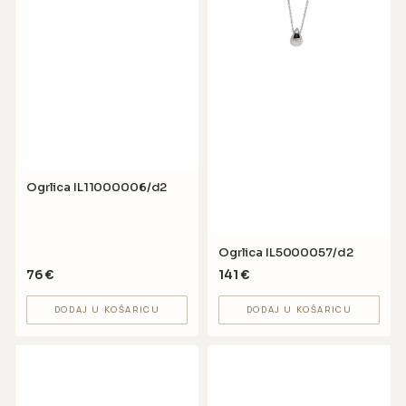
Ogrlica IL11000006/d2
Ogrlica IL5000057/d2
76
€
141
€
DODAJ U KOŠARICU
DODAJ U KOŠARICU