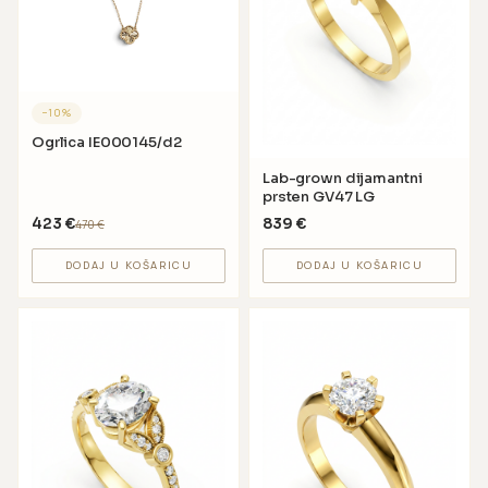
−
10
%
Ogrlica IE000145/d2
Lab-grown dijamantni
prsten GV47 LG
423
€
839
€
470
€
DODAJ U KOŠARICU
DODAJ U KOŠARICU