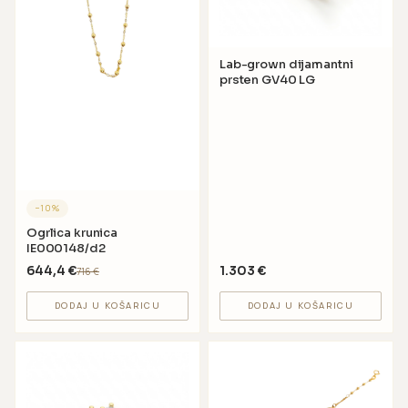
Lab-grown dijamantni
prsten GV40 LG
−
10
%
Ogrlica krunica
IE000148/d2
644,4
€
1.303
€
716
€
DODAJ U KOŠARICU
DODAJ U KOŠARICU