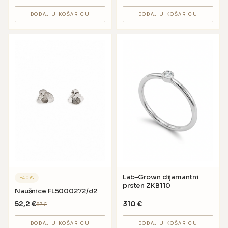
DODAJ U KOŠARICU
DODAJ U KOŠARICU
Lab-Grown dijamantni
−
40
%
prsten ZKB110
Naušnice FL5000272/d2
52,2
€
310
€
87
€
DODAJ U KOŠARICU
DODAJ U KOŠARICU