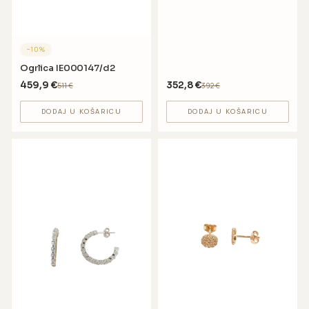
−
10
%
Ogrlica IE000147/d2
459,9
€
352,8
€
511
€
392
€
DODAJ U KOŠARICU
DODAJ U KOŠARICU