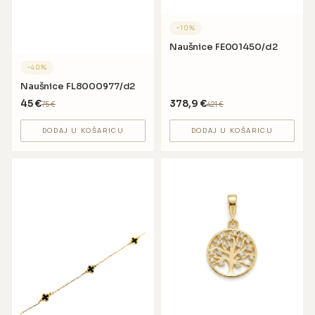
−
10
%
Naušnice FE001450/d2
−
40
%
Naušnice FL8000977/d2
45
€
378,9
€
75
€
421
€
DODAJ U KOŠARICU
DODAJ U KOŠARICU