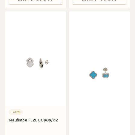
−
40
%
Naušnice FL2000989/d2