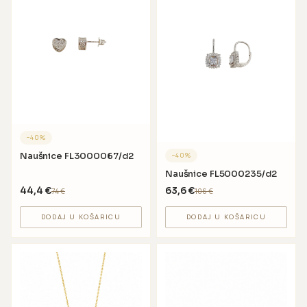
−
40
%
Naušnice FL3000067/d2
−
40
%
Naušnice FL5000235/d2
44,4
€
63,6
€
74
€
106
€
DODAJ U KOŠARICU
DODAJ U KOŠARICU