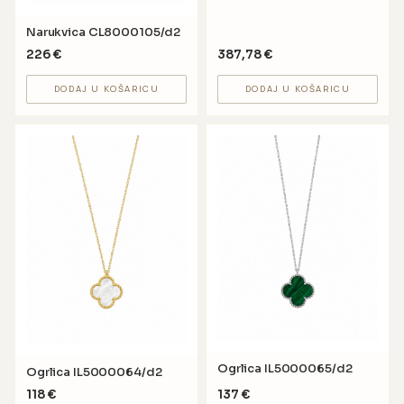
Narukvica CL8000105/d2
226
€
387,78
€
DODAJ U KOŠARICU
DODAJ U KOŠARICU
Ogrlica IL5000065/d2
Ogrlica IL5000064/d2
118
€
137
€