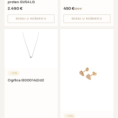
prsten GV54 LG
2.490
€
450
€
500
€
DODAJ U KOŠARICU
DODAJ U KOŠARICU
−
10
%
Ogrlica IE000142/d2
−
10
%