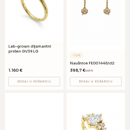
Lab-grown dijamantni
prsten GV39 LG
−
10
%
Naušnice FE001445/d2
1.160
€
398,7
€
443
€
DODAJ U KOŠARICU
DODAJ U KOŠARICU