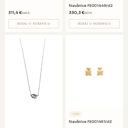
Naušnice FE001449/d2
311,4
€
330,3
€
346
€
367
€
DODAJ U KOŠARICU
DODAJ U KOŠARICU
−
10
%
Naušnice FE001451/d2