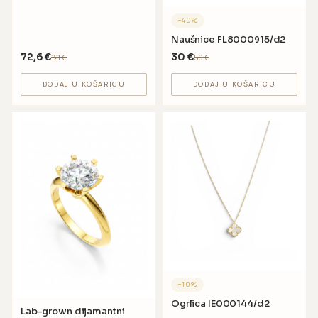
−
40
%
Naušnice FL8000915/d2
72,6
€
30
€
121
€
50
€
DODAJ U KOŠARICU
DODAJ U KOŠARICU
−
10
%
Ogrlica IE000144/d2
Lab-grown dijamantni