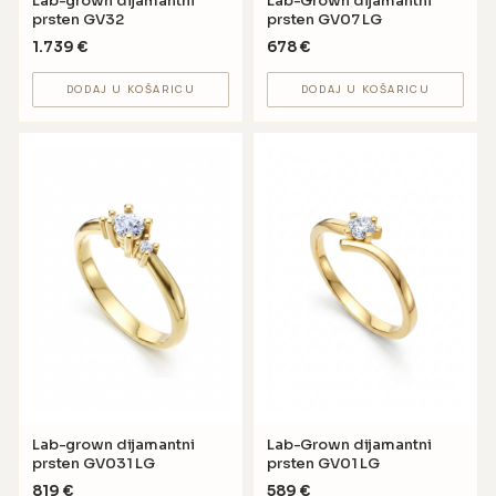
Lab-grown dijamantni
Lab-Grown dijamantni
prsten GV32
prsten GV07 LG
1.739
€
678
€
DODAJ U KOŠARICU
DODAJ U KOŠARICU
Lab-grown dijamantni
Lab-Grown dijamantni
prsten GV031 LG
prsten GV01 LG
819
€
589
€