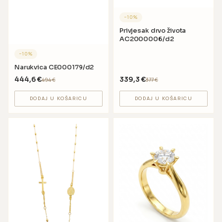
−
10
%
Privjesak drvo života
AC2000006/d2
−
10
%
Narukvica CE000179/d2
444,6
€
339,3
€
494
€
377
€
DODAJ U KOŠARICU
DODAJ U KOŠARICU