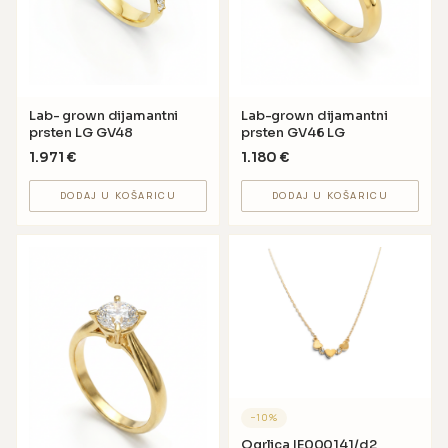
Lab- grown dijamantni
Lab-grown dijamantni
prsten LG GV48
prsten GV46 LG
1.971
€
1.180
€
DODAJ U KOŠARICU
DODAJ U KOŠARICU
−
10
%
Ogrlica IE000141/d2