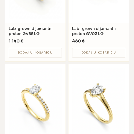
Lab-grown dijamantni
Lab -grown dijamantni
prsten GV35 LG
prsten GV03 LG
1.140
€
480
€
DODAJ U KOŠARICU
DODAJ U KOŠARICU