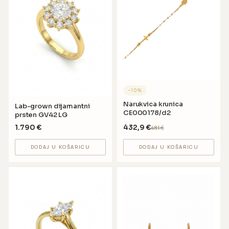
−
10
%
Narukvica krunica
Lab-grown dijamantni
CE000178/d2
prsten GV42 LG
1.790
€
432,9
€
481
€
DODAJ U KOŠARICU
DODAJ U KOŠARICU