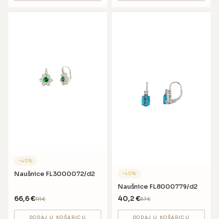
−
40
%
Naušnice FL3000072/d2
−
40
%
Naušnice FL8000779/d2
66,6
€
40,2
€
111
€
67
€
DODAJ U KOŠARICU
DODAJ U KOŠARICU