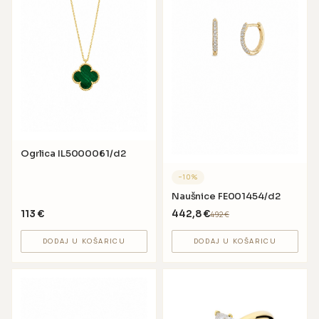
Ogrlica IL5000061/d2
−
10
%
Naušnice FE001454/d2
113
€
442,8
€
492
€
DODAJ U KOŠARICU
DODAJ U KOŠARICU