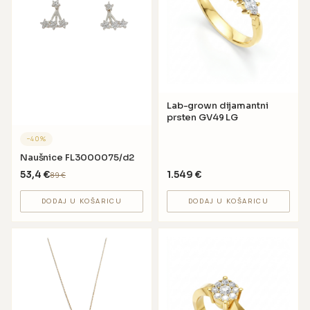
Lab-grown dijamantni
prsten GV49 LG
−
40
%
Naušnice FL3000075/d2
53,4
€
1.549
€
89
€
DODAJ U KOŠARICU
DODAJ U KOŠARICU