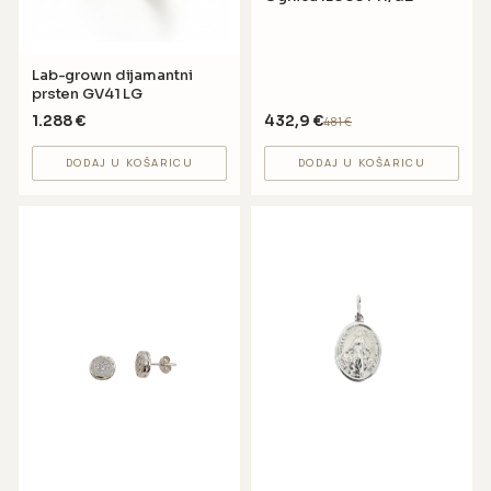
Lab-grown dijamantni
prsten GV41 LG
1.288
€
432,9
€
481
€
DODAJ U KOŠARICU
DODAJ U KOŠARICU