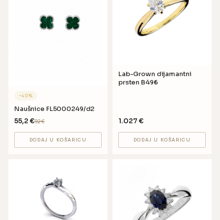
Lab-Grown dijamantni
prsten B496
−
40
%
Naušnice FL5000249/d2
55,2
€
1.027
€
92
€
DODAJ U KOŠARICU
DODAJ U KOŠARICU