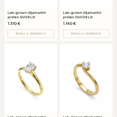
Lab-grown dijamantni
Lab-grown dijamantni
prsten GV08 LG
prsten GV038 LG
1.310
€
1.140
€
DODAJ U KOŠARICU
DODAJ U KOŠARICU