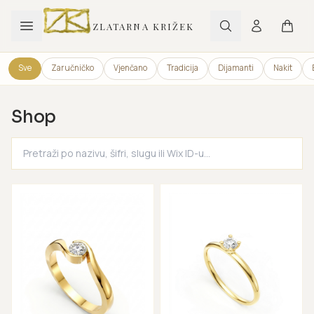
ZLATARNA KRIŽEK
Sve
Zaručničko
Vjenčano
Tradicija
Dijamanti
Nakit
Shop