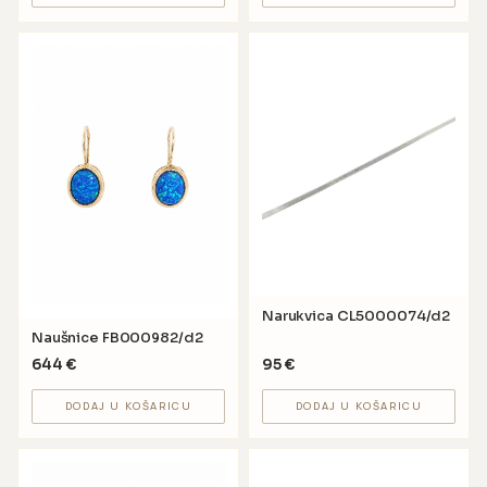
Narukvica CL5000074/d2
Naušnice FB000982/d2
644
€
95
€
DODAJ U KOŠARICU
DODAJ U KOŠARICU