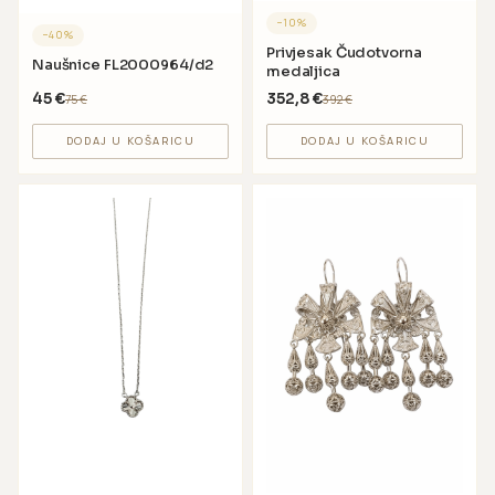
−
10
%
−
40
%
Privjesak Čudotvorna
Naušnice FL2000964/d2
medaljica
45
€
352,8
€
75
€
392
€
DODAJ U KOŠARICU
DODAJ U KOŠARICU