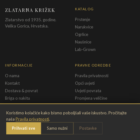
ZLATARNA KRIŽEK
KATALOG
Prstenje
Zlatarstvo od 1935. godine.
Velika Gorica, Hrvatska.
Narukvice
Ogrlice
Naušnice
Lab-Grown
INFORMACIJE
PRAVNE ODREDBE
O nama
Pravila privatnosti
Kontakt
Opći uvjeti
Dostava & povrat
Uvjeti povrata
Briga o nakitu
Promjena veličine
Jamstvo
Uvjeti poklon bona
Koristimo kolačiće kako bismo poboljšali vaše iskustvo. Pročitajte
naša
Pravila privatnosti
.
Chat
Prihvati sve
Samo nužni
Postavke
©
2026
Zlatarna Križek · krizek.hr