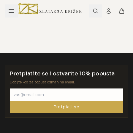
ZLATARNA KRIŽEK
Pretplatite se i ostvarite 10% popusta
Dobijte kod za popust odmah na email.
Pretplati se