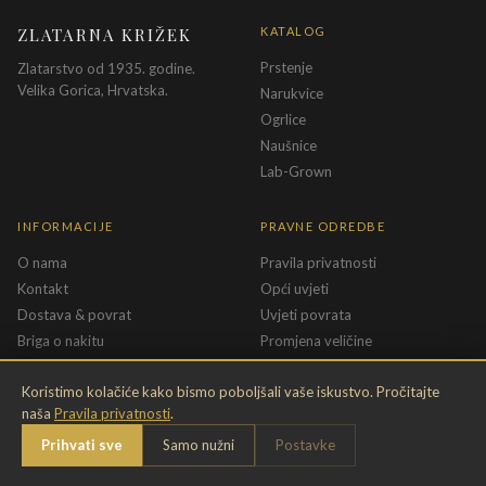
ZLATARNA KRIŽEK
KATALOG
Prstenje
Zlatarstvo od 1935. godine.
Velika Gorica, Hrvatska.
Narukvice
Ogrlice
Naušnice
Lab-Grown
INFORMACIJE
PRAVNE ODREDBE
O nama
Pravila privatnosti
Kontakt
Opći uvjeti
Dostava & povrat
Uvjeti povrata
Briga o nakitu
Promjena veličine
Jamstvo
Uvjeti poklon bona
Koristimo kolačiće kako bismo poboljšali vaše iskustvo. Pročitajte
naša
Pravila privatnosti
.
Chat
Prihvati sve
Samo nužni
Postavke
©
2026
Zlatarna Križek · krizek.hr