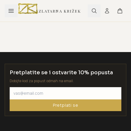
ZLATARNA KRIŽEK
Pretplatite se i ostvarite 10% popusta
Dobijte kod za popust odmah na email.
Pretplati se