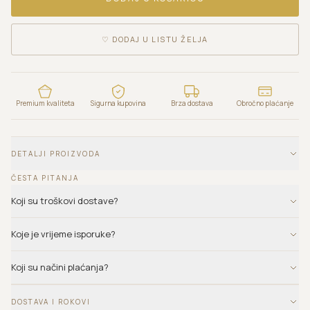
♡
DODAJ U LISTU ŽELJA
Premium kvaliteta
Sigurna kupovina
Brza dostava
Obročno plaćanje
DETALJI PROIZVODA
ČESTA PITANJA
Koji su troškovi dostave?
Koje je vrijeme isporuke?
Koji su načini plaćanja?
DOSTAVA I ROKOVI