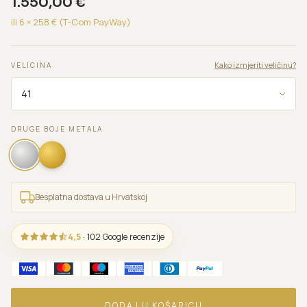
1.550,00
€
ili 6 ×
258
€ (T-Com PayWay)
Kako izmjeriti veličinu?
VELICINA
DRUGE BOJE METALA
Besplatna dostava u Hrvatskoj
4,5
· 102 Google recenzije
DODAJ U KOŠARICU