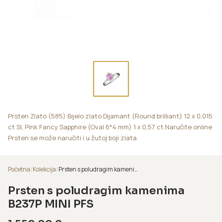
Prsten Zlato (585) Bijelo zlato Dijamant (Round brilliant) 12 x 0,015
ct SI, Pink Fancy Sapphire (Oval 6*4 mm) 1 x 0,57 ct.Naručite online
Prsten se može naručiti i u žutoj boji zlata.
Početna
/
Kolekcija
/
Prsten s poludragim kamenima B237P MINI PFS
Prsten s poludragim kamenima
B237P MINI PFS