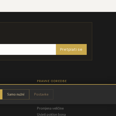
Pretplati se
PRAVNE ODREDBE
Pravila privatnosti
Samo nužni
Postavke
Opći uvjeti
t
Uvjeti povrata
Promjena veličine
Uvjeti poklon bona