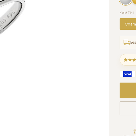
KAMENI 
Cham
Bes