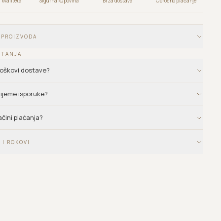
kvaliteta
Sigurna kupovina
Brza dostava
Obročno plaćanje
 PROIZVODA
ITANJA
troškovi dostave?
vrijeme isporuke?
ačini plaćanja?
 I ROKOVI