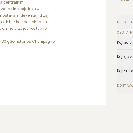
Premium 
sa centralnim
zvanredne boje koja u
 jenostavan i deventan dizajn
vrlo dobar komad nakita za
DETALJI
te online brzo jednostavno i
ČESTA P
t: 2,80 gGemstones:Champagne
Koji su 
Koje je 
Koji su n
DOSTAVA