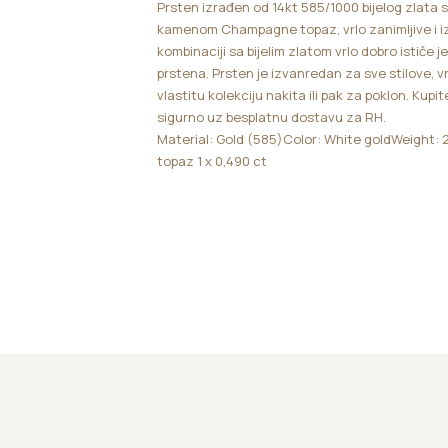
Prsten izrađen od 14kt 585/1000 bijelog zlata 
kamenom Champagne topaz, vrlo zanimljive i i
kombinaciji sa bijelim zlatom vrlo dobro ističe
prstena. Prsten je izvanredan za sve stilove, 
vlastitu kolekciju nakita ili pak za poklon. Kupi
sigurno uz besplatnu dostavu za RH.
Material: Gold (585)Color: White goldWeigh
topaz 1 x 0,490 ct