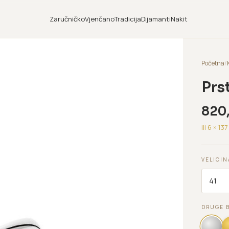
Zaručničko
Vjenčano
Tradicija
Dijamanti
Nakit
Početna
/
Prs
820
ili 6 ×
137
VELICIN
DRUGE 