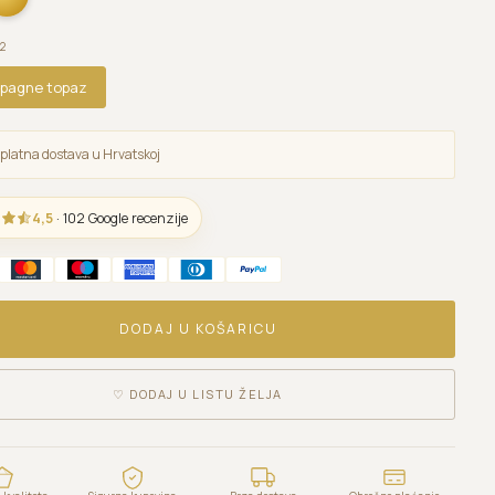
2
pagne topaz
platna dostava u Hrvatskoj
4,5
· 102 Google recenzije
DODAJ U KOŠARICU
♡
DODAJ U LISTU ŽELJA