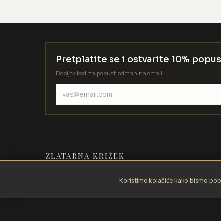
Pretplatite se i ostvarite 10% popus
Dobijte kod za popust odmah na email.
ZLATARNA KRIŽEK
Zlatarstvo od 1935. godine. Velika
Koristimo kolačiće kako bismo pobol
Gorica, Hrvatska.