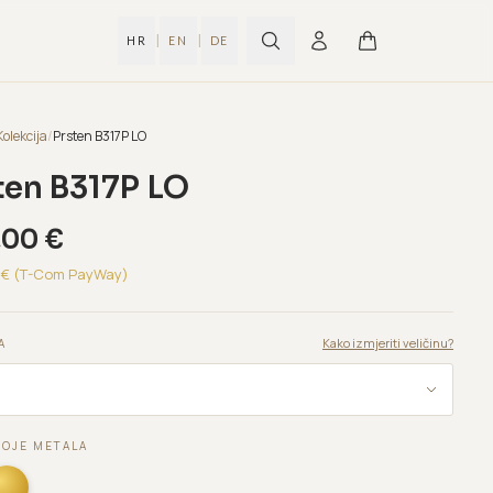
|
|
HR
EN
DE
Kolekcija
/
Prsten B317P LO
ten B317P LO
,00
€
€ (T-Com PayWay)
Kako izmjeriti veličinu?
A
BOJE METALA