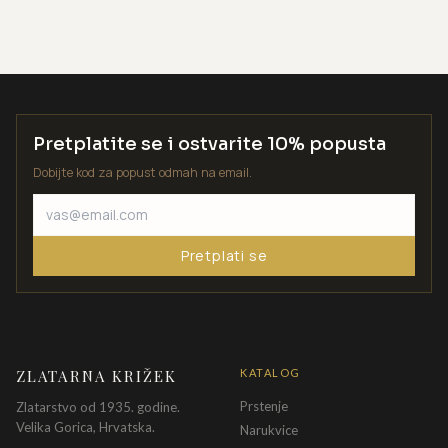
Pretplatite se i ostvarite 10% popusta
Dobijte kod za popust odmah na email.
Pretplati se
ZLATARNA KRIŽEK
KATALOG
Prstenje
Zlatarstvo od 1935. godine.
Velika Gorica, Hrvatska.
Narukvice