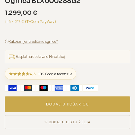
Ogrlica BLX000288d2
1.299,00
€
ili 6 ×
217
€ (T-Com PayWay)
Kako izmjeriti veličinu ogrlice?
Besplatna dostava u Hrvatskoj
4,5
· 102 Google recenzije
DODAJ U KOŠARICU
♡
DODAJ U LISTU ŽELJA