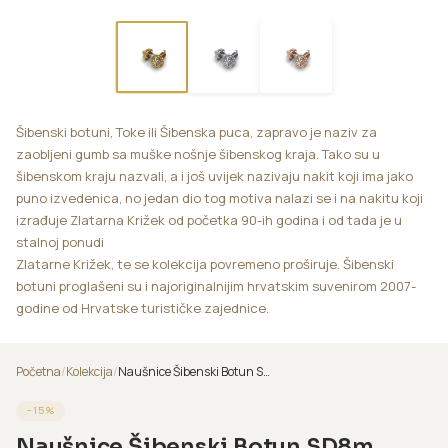
Šibenski botuni, Toke ili Šibenska puca, zapravo je naziv za
zaobljeni gumb sa muške nošnje šibenskog kraja. Tako su u
šibenskom kraju nazvali, a i još uvijek nazivaju nakit koji ima jako
puno izvedenica, no jedan dio tog motiva nalazi se i na nakitu koji
izrađuje Zlatarna Križek od početka 90-ih godina i od tada je u
stalnoj ponudi
Zlatarne Križek, te se kolekcija povremeno proširuje. Šibenski
botuni proglašeni su i najoriginalnijim hrvatskim suvenirom 2007-
godine od Hrvatske turističke zajednice.
Početna
/
Kolekcija
/
Naušnice Šibenski Botun SD8m
−
15
%
Naušnice Šibenski Botun SD8m