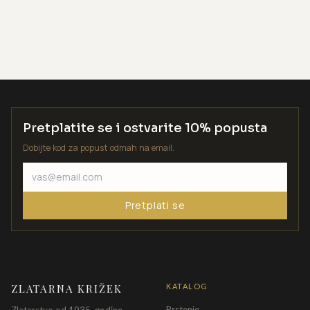
Pretplatite se i ostvarite 10% popusta
Dobijte kod za popust odmah na email.
Pretplati se
ZLATARNA KRIŽEK
KATALOG
Prstenje