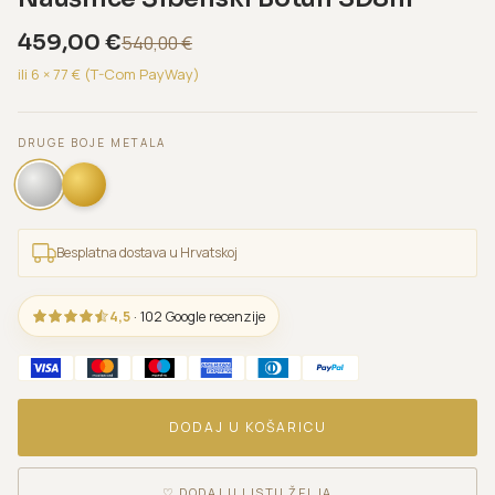
459,00
€
540,00
€
ili 6 ×
77
€ (T-Com PayWay)
DRUGE BOJE METALA
Besplatna dostava u Hrvatskoj
4,5
· 102 Google recenzije
DODAJ U KOŠARICU
♡
DODAJ U LISTU ŽELJA