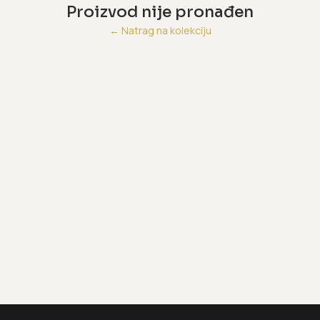
Proizvod nije pronađen
←
Natrag na kolekciju