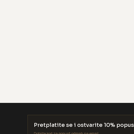
Pretplatite se i ostvarite 10% popus
Dobijte kod za popust odmah na email.