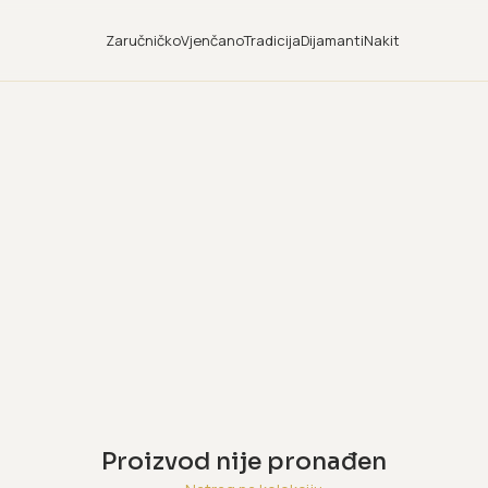
Zaručničko
Vjenčano
Tradicija
Dijamanti
Nakit
Proizvod nije pronađen