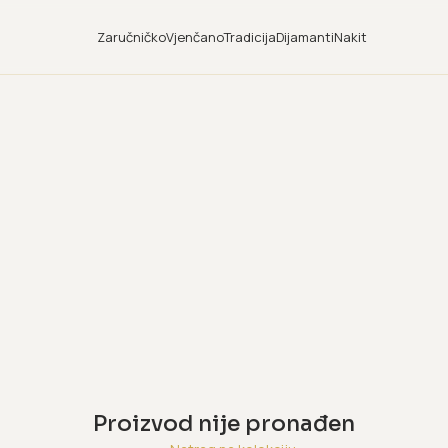
Zaručničko
Vjenčano
Tradicija
Dijamanti
Nakit
Proizvod nije pronađen