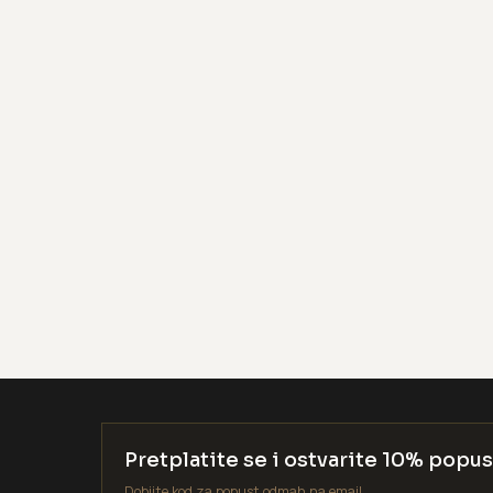
Pretplatite se i ostvarite 10% popus
Dobijte kod za popust odmah na email.