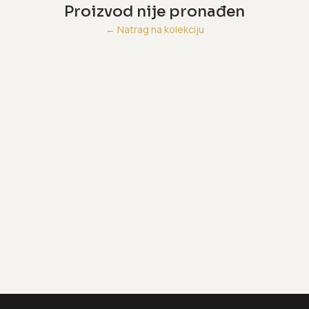
Proizvod nije pronađen
←
Natrag na kolekciju