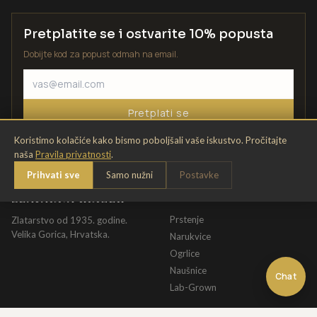
Pretplatite se i ostvarite 10% popusta
Dobijte kod za popust odmah na email.
Pretplati se
Koristimo kolačiće kako bismo poboljšali vaše iskustvo. Pročitajte
naša
Pravila privatnosti
.
Prihvati sve
Samo nužni
Postavke
ZLATARNA KRIŽEK
KATALOG
Prstenje
Zlatarstvo od 1935. godine.
Velika Gorica, Hrvatska.
Narukvice
Ogrlice
Naušnice
Chat
Lab-Grown