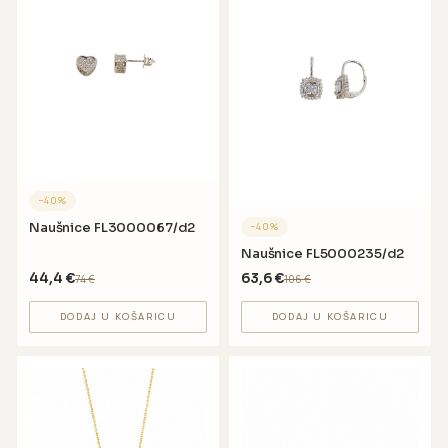
−
40
%
Naušnice FL3000067/d2
−
40
%
Naušnice FL5000235/d2
44,4
€
63,6
€
74
€
106
€
DODAJ U KOŠARICU
DODAJ U KOŠARICU