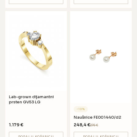
Lab-grown dijamantni
prsten GV53 LG
−
10
%
Naušnice FE001440/d2
1.179
€
248,4
€
276
€
DODAJ U KOŠARICU
DODAJ U KOŠARICU