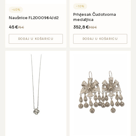
−
10
%
−
40
%
Privjesak Čudotvorna
Naušnice FL2000964/d2
medaljica
45
€
352,8
€
75
€
392
€
DODAJ U KOŠARICU
DODAJ U KOŠARICU