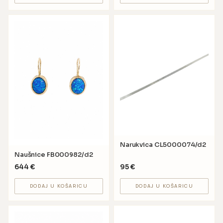
Narukvica CL5000074/d2
Naušnice FB000982/d2
644
€
95
€
DODAJ U KOŠARICU
DODAJ U KOŠARICU