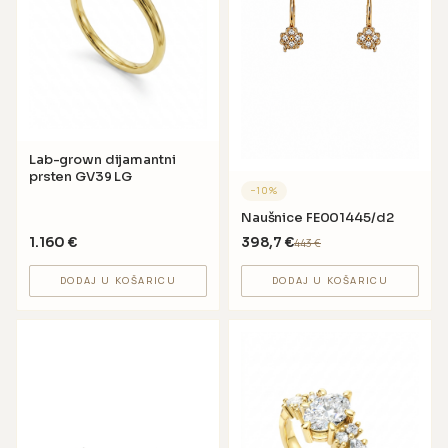
Lab-grown dijamantni
prsten GV39 LG
−
10
%
Naušnice FE001445/d2
1.160
€
398,7
€
443
€
DODAJ U KOŠARICU
DODAJ U KOŠARICU