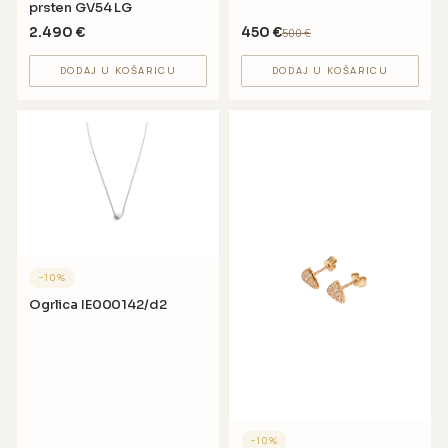
prsten GV54 LG
2.490
€
450
€
500
€
DODAJ U KOŠARICU
DODAJ U KOŠARICU
−
10
%
Ogrlica IE000142/d2
−
10
%