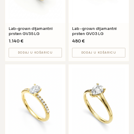
Lab-grown dijamantni
Lab -grown dijamantni
prsten GV35 LG
prsten GV03 LG
1.140
€
480
€
DODAJ U KOŠARICU
DODAJ U KOŠARICU