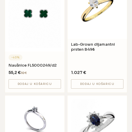
Lab-Grown dijamantni
prsten B496
−
40
%
Naušnice FL5000249/d2
55,2
€
1.027
€
92
€
DODAJ U KOŠARICU
DODAJ U KOŠARICU