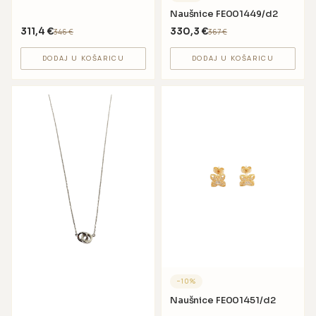
Naušnice FE001449/d2
311,4
€
330,3
€
346
€
367
€
DODAJ U KOŠARICU
DODAJ U KOŠARICU
−
10
%
Naušnice FE001451/d2