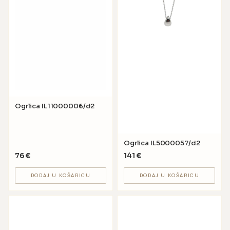
Ogrlica IL11000006/d2
Ogrlica IL5000057/d2
76
€
141
€
DODAJ U KOŠARICU
DODAJ U KOŠARICU