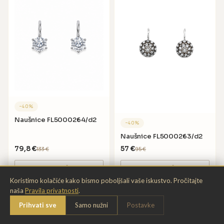
−
40
%
Naušnice FL5000264/d2
−
40
%
Naušnice FL5000263/d2
79,8
€
57
€
133
€
95
€
DODAJ U KOŠARICU
DODAJ U KOŠARICU
Koristimo kolačiće kako bismo poboljšali vaše iskustvo. Pročitajte
naša
Pravila privatnosti
.
Chat
Prihvati sve
Samo nužni
Postavke