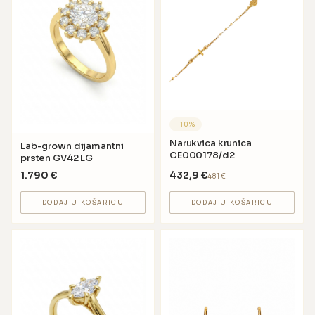
−
10
%
Narukvica krunica
Lab-grown dijamantni
CE000178/d2
prsten GV42 LG
1.790
€
432,9
€
481
€
DODAJ U KOŠARICU
DODAJ U KOŠARICU