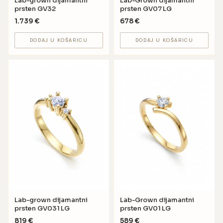
Lab-grown dijamantni
Lab-Grown dijamantni
prsten GV32
prsten GV07 LG
1.739
€
678
€
DODAJ U KOŠARICU
DODAJ U KOŠARICU
Lab-grown dijamantni
Lab-Grown dijamantni
prsten GV031 LG
prsten GV01 LG
819
€
589
€