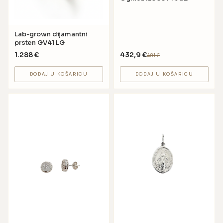
Lab-grown dijamantni
prsten GV41 LG
1.288
€
432,9
€
481
€
DODAJ U KOŠARICU
DODAJ U KOŠARICU