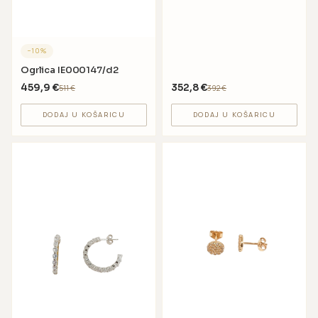
−
10
%
Ogrlica IE000147/d2
459,9
€
352,8
€
511
€
392
€
DODAJ U KOŠARICU
DODAJ U KOŠARICU