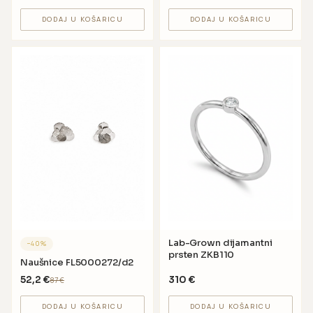
DODAJ U KOŠARICU
DODAJ U KOŠARICU
Lab-Grown dijamantni
−
40
%
prsten ZKB110
Naušnice FL5000272/d2
52,2
€
310
€
87
€
DODAJ U KOŠARICU
DODAJ U KOŠARICU