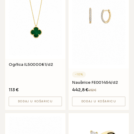
Ogrlica IL5000061/d2
−
10
%
Naušnice FE001454/d2
113
€
442,8
€
492
€
DODAJ U KOŠARICU
DODAJ U KOŠARICU