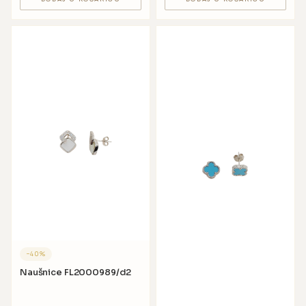
−
40
%
Naušnice FL2000989/d2