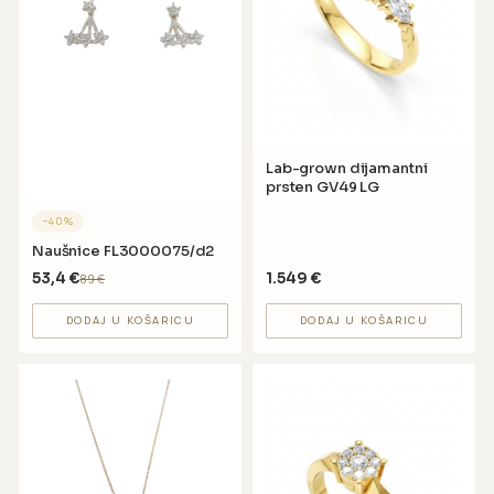
Lab-grown dijamantni
prsten GV49 LG
−
40
%
Naušnice FL3000075/d2
53,4
€
1.549
€
89
€
DODAJ U KOŠARICU
DODAJ U KOŠARICU