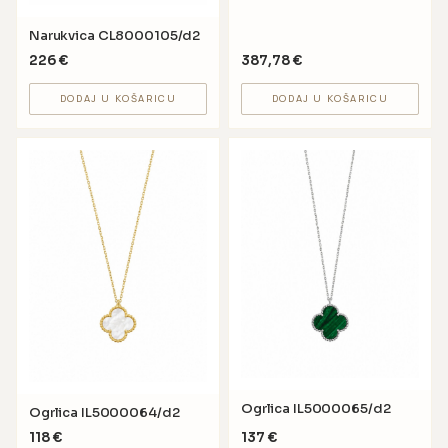
Narukvica CL8000105/d2
226
€
387,78
€
DODAJ U KOŠARICU
DODAJ U KOŠARICU
Ogrlica IL5000065/d2
Ogrlica IL5000064/d2
118
€
137
€