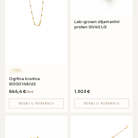
Lab-grown dijamantni
prsten GV40 LG
−
10
%
Ogrlica krunica
IE000148/d2
644,4
€
1.303
€
716
€
DODAJ U KOŠARICU
DODAJ U KOŠARICU