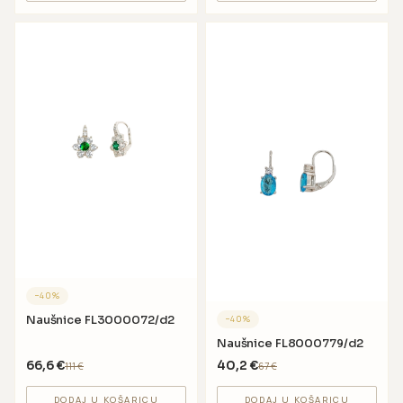
−
40
%
Naušnice FL3000072/d2
−
40
%
Naušnice FL8000779/d2
66,6
€
40,2
€
111
€
67
€
DODAJ U KOŠARICU
DODAJ U KOŠARICU