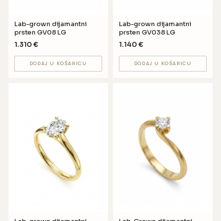
Lab-grown dijamantni
Lab-grown dijamantni
prsten GV08 LG
prsten GV038 LG
1.310
€
1.140
€
DODAJ U KOŠARICU
DODAJ U KOŠARICU