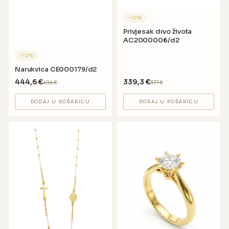
−
10
%
Privjesak drvo života
AC2000006/d2
−
10
%
Narukvica CE000179/d2
444,6
€
339,3
€
494
€
377
€
DODAJ U KOŠARICU
DODAJ U KOŠARICU