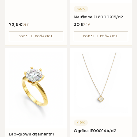
−
40
%
Naušnice FL8000915/d2
72,6
€
30
€
121
€
50
€
DODAJ U KOŠARICU
DODAJ U KOŠARICU
−
10
%
Ogrlica IE000144/d2
Lab-grown dijamantni