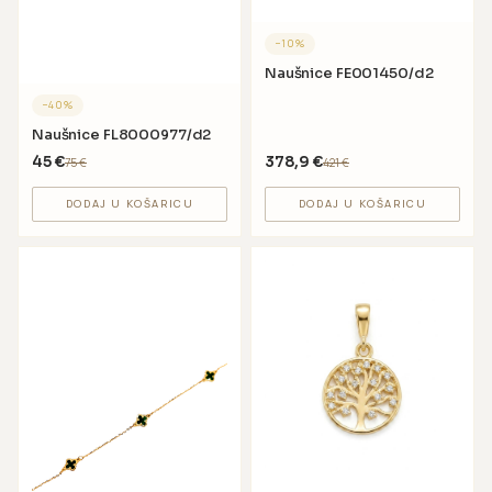
−
10
%
Naušnice FE001450/d2
−
40
%
Naušnice FL8000977/d2
45
€
378,9
€
75
€
421
€
DODAJ U KOŠARICU
DODAJ U KOŠARICU