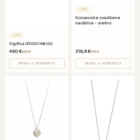
−
45
%
Konavoske svadbene
naušnice - srebro
−
10
%
Ogrlica IE000146/d2
450
€
316,8
€
500
€
576
€
DODAJ U KOŠARICU
DODAJ U KOŠARICU