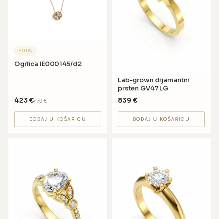
−
10
%
Ogrlica IE000145/d2
Lab-grown dijamantni
prsten GV47 LG
423
€
839
€
470
€
DODAJ U KOŠARICU
DODAJ U KOŠARICU