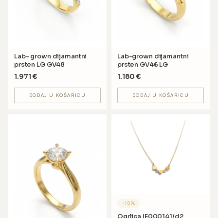
Lab- grown dijamantni
Lab-grown dijamantni
prsten LG GV48
prsten GV46 LG
1.971
€
1.180
€
DODAJ U KOŠARICU
DODAJ U KOŠARICU
−
10
%
Ogrlica IE000141/d2