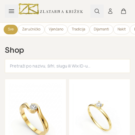
ZLATARNA KRIŽEK
Sve
Zaručničko
Vjenčano
Tradicija
Dijamanti
Nakit
Shop