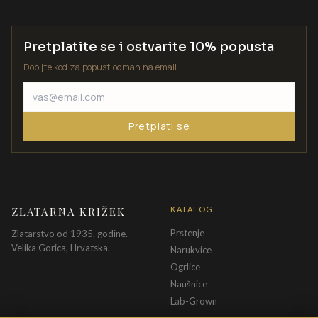
Pretplatite se i ostvarite 10% popusta
Dobijte kod za popust odmah na email.
Pretplati se
ZLATARNA KRIŽEK
KATALOG
Prstenje
Zlatarstvo od 1935. godine.
Velika Gorica, Hrvatska.
Narukvice
Ogrlice
Naušnice
Lab-Grown