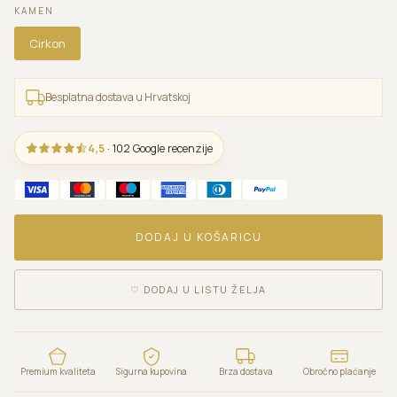
KAMEN
Cirkon
Besplatna dostava u Hrvatskoj
4,5
· 102 Google recenzije
DODAJ U KOŠARICU
♡
DODAJ U LISTU ŽELJA
Premium kvaliteta
Sigurna kupovina
Brza dostava
Obročno plaćanje