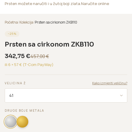
Prsten možete naručiti i u žutoj boji zlata.Naručite online
Početna
/
Kolekcija
/
Prsten sa cirkonom ZKB110
−
25
%
Prsten sa cirkonom ZKB110
342,75
€
457,00
€
ili 6 ×
57
€ (T-Com PayWay)
Kako izmjeriti veličinu?
VELICINA Ž
DRUGE BOJE METALA