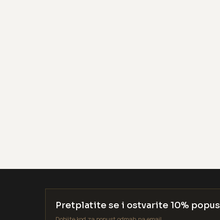
Pretplatite se i ostvarite 10% popus
Dobijte kod za popust odmah na email.