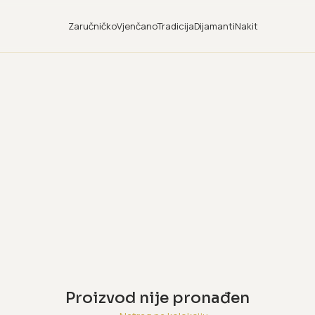
Zaručničko
Vjenčano
Tradicija
Dijamanti
Nakit
Proizvod nije pronađen