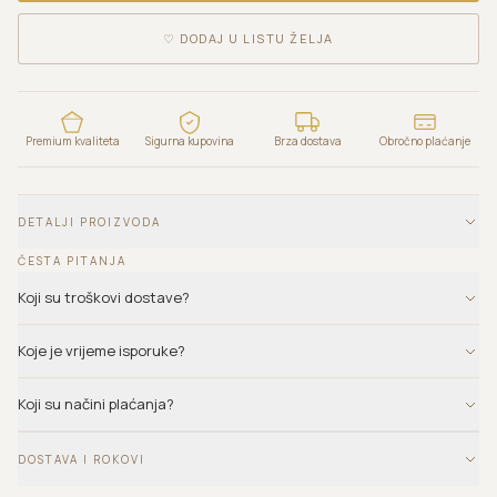
♡
DODAJ U LISTU ŽELJA
Premium kvaliteta
Sigurna kupovina
Brza dostava
Obročno plaćanje
DETALJI PROIZVODA
ČESTA PITANJA
Koji su troškovi dostave?
Koje je vrijeme isporuke?
Koji su načini plaćanja?
DOSTAVA I ROKOVI