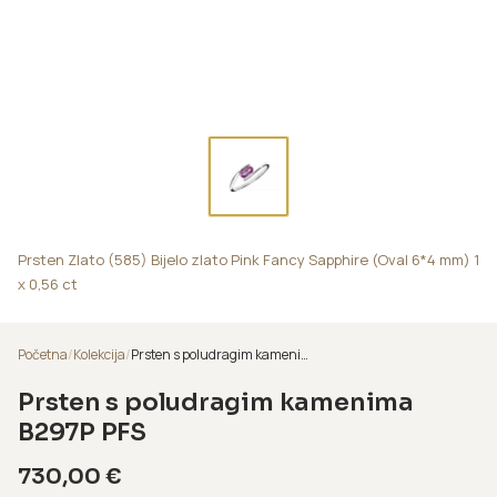
Prsten Zlato (585) Bijelo zlato Pink Fancy Sapphire (Oval 6*4 mm) 1
x 0,56 ct
Početna
/
Kolekcija
/
Prsten s poludragim kamenima B297P PFS
Prsten s poludragim kamenima
B297P PFS
730,00
€