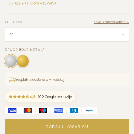
ili 6 ×
122
€ (T-Com PayWay)
Kako izmjeriti veličinu?
VELICINA
DRUGE BOJE METALA
Besplatna dostava u Hrvatskoj
4,5
· 102 Google recenzije
DODAJ U KOŠARICU