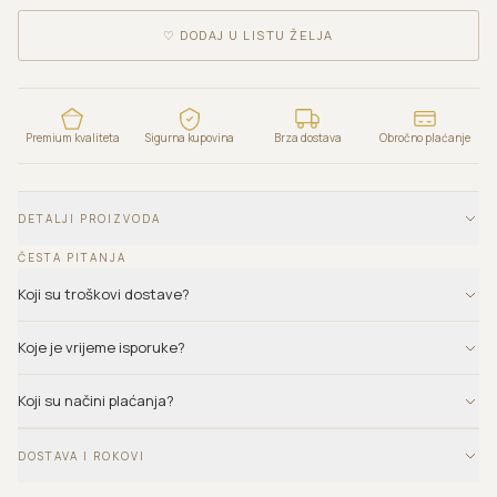
♡
DODAJ U LISTU ŽELJA
Premium kvaliteta
Sigurna kupovina
Brza dostava
Obročno plaćanje
DETALJI PROIZVODA
ČESTA PITANJA
Koji su troškovi dostave?
Koje je vrijeme isporuke?
Koji su načini plaćanja?
DOSTAVA I ROKOVI