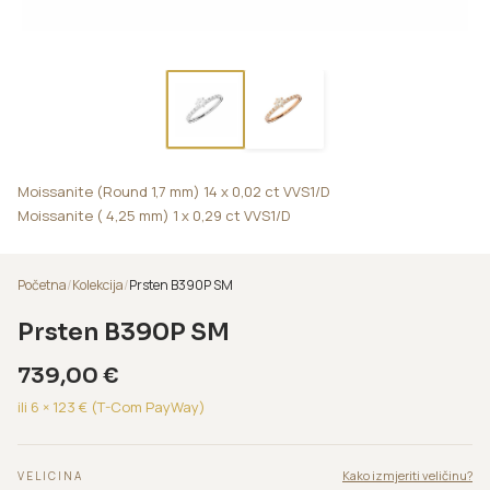
Moissanite (Round 1,7 mm) 14 x 0,02 ct VVS1/D
Moissanite ( 4,25 mm) 1 x 0,29 ct VVS1/D
Početna
/
Kolekcija
/
Prsten B390P SM
Prsten B390P SM
739,00
€
ili 6 ×
123
€ (T-Com PayWay)
Kako izmjeriti veličinu?
VELICINA