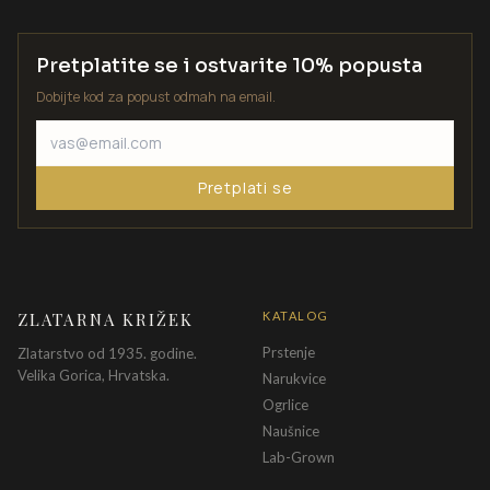
Pretplatite se i ostvarite 10% popusta
Dobijte kod za popust odmah na email.
Pretplati se
ZLATARNA KRIŽEK
KATALOG
Prstenje
Zlatarstvo od 1935. godine.
Velika Gorica, Hrvatska.
Narukvice
Ogrlice
Naušnice
Lab-Grown