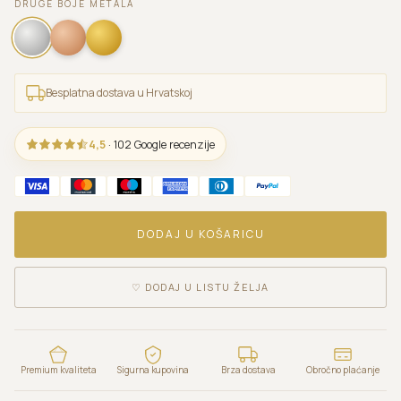
DRUGE BOJE METALA
Besplatna dostava u Hrvatskoj
4,5
· 102 Google recenzije
DODAJ U KOŠARICU
♡
DODAJ U LISTU ŽELJA
Premium kvaliteta
Sigurna kupovina
Brza dostava
Obročno plaćanje