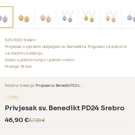
925/1000 Srebro
Privjesak s vjerskim obilježjem sv. Benedikta. Prigodan za pokon ili
za vlastitu kolekciju.
Dolazi u poklon kutijici i poklon vrećici
Promjer 18 mm
Početna
/
Kolekcija
/
Privjesak sv. Benedikt PD24 Srebro
−
30
%
Privjesak sv. Benedikt PD24 Srebro
46,90
€
67,00
€