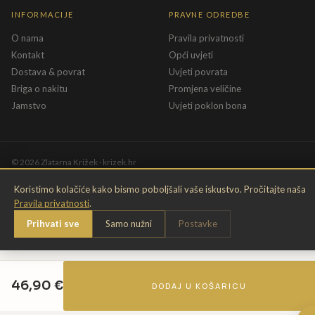
INFORMACIJE
PRAVNE ODREDBE
O nama
Pravila privatnosti
Kontakt
Opći uvjeti
Dostava & povrat
Uvjeti povrata
Briga o nakitu
Promjena veličine
Jamstvo
Uvjeti poklon bona
©
2026
Zlatarna Križek · krizek.hr
Koristimo kolačiće kako bismo poboljšali vaše iskustvo. Pročitajte naša
Pravila privatnosti
.
Prihvati sve
Samo nužni
Postavke
46,90
€
DODAJ U KOŠARICU