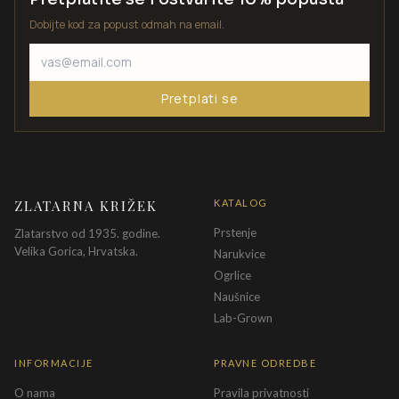
Dobijte kod za popust odmah na email.
Pretplati se
ZLATARNA KRIŽEK
KATALOG
Prstenje
Zlatarstvo od 1935. godine.
Velika Gorica, Hrvatska.
Narukvice
Ogrlice
Naušnice
Lab-Grown
INFORMACIJE
PRAVNE ODREDBE
O nama
Pravila privatnosti