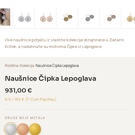
Ove naušnice potječu iz vlastite kolekcije dizajnirane u Zlatarni
Križek, a nadahnute su motivima Čipke iz Lepoglave.
Početna
/
Kolekcija
/
Naušnice Čipka Lepoglava
Naušnice Čipka Lepoglava
931,00
€
ili 6 ×
155
€ (T-Com PayWay)
DRUGE BOJE METALA