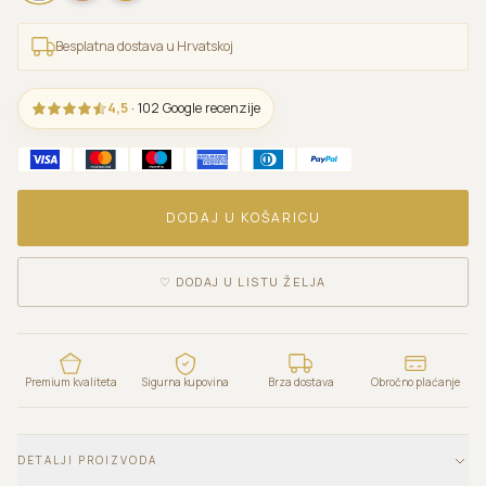
Besplatna dostava u Hrvatskoj
4,5
· 102 Google recenzije
DODAJ U KOŠARICU
♡
DODAJ U LISTU ŽELJA
Premium kvaliteta
Sigurna kupovina
Brza dostava
Obročno plaćanje
DETALJI PROIZVODA