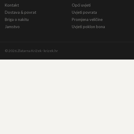
Kontakt
Opći uvjeti
Dostava & povrat
Uvjeti povrata
Briga o nakitu
Promjena veličine
Jamstvo
Uvjeti poklon bona
©
2026
Zlatarna Križek · krizek.hr