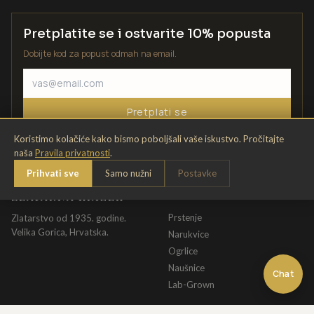
Pretplatite se i ostvarite 10% popusta
Dobijte kod za popust odmah na email.
Pretplati se
Koristimo kolačiće kako bismo poboljšali vaše iskustvo. Pročitajte
naša
Pravila privatnosti
.
Prihvati sve
Samo nužni
Postavke
ZLATARNA KRIŽEK
KATALOG
Prstenje
Zlatarstvo od 1935. godine.
Velika Gorica, Hrvatska.
Narukvice
Ogrlice
Naušnice
Chat
Lab-Grown