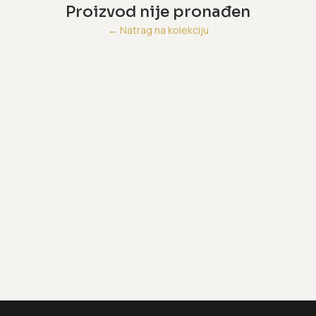
Proizvod nije pronađen
←
Natrag na kolekciju