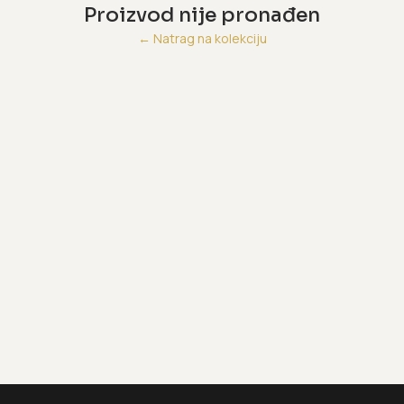
Proizvod nije pronađen
←
Natrag na kolekciju