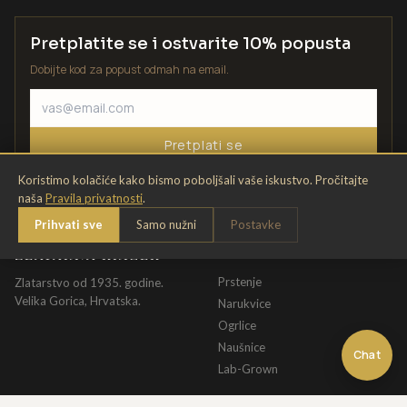
Pretplatite se i ostvarite 10% popusta
Dobijte kod za popust odmah na email.
Pretplati se
Koristimo kolačiće kako bismo poboljšali vaše iskustvo. Pročitajte
naša
Pravila privatnosti
.
Prihvati sve
Samo nužni
Postavke
ZLATARNA KRIŽEK
KATALOG
Prstenje
Zlatarstvo od 1935. godine.
Velika Gorica, Hrvatska.
Narukvice
Ogrlice
Naušnice
Chat
Lab-Grown