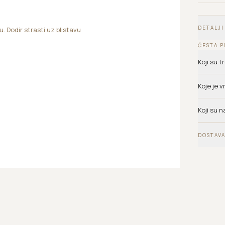
DETALJI
 Dodir strasti uz blistavu
ČESTA P
Koji su 
Koje je 
Koji su n
DOSTAVA