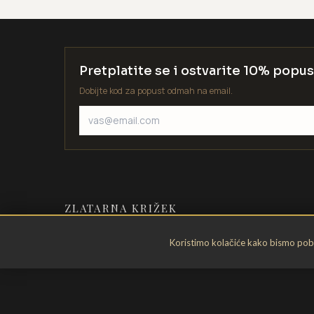
Pretplatite se i ostvarite 10% popus
Dobijte kod za popust odmah na email.
ZLATARNA KRIŽEK
Zlatarstvo od 1935. godine. Velika
Koristimo kolačiće kako bismo pobol
Gorica, Hrvatska.