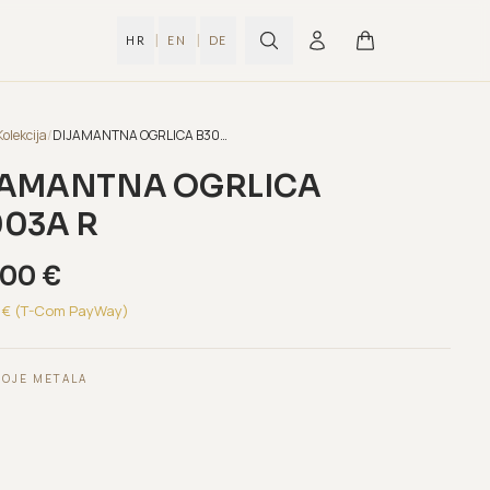
|
|
HR
EN
DE
Kolekcija
/
DIJAMANTNA OGRLICA B3003A R
JAMANTNA OGRLICA
003A R
,00
€
€ (T-Com PayWay)
BOJE METALA