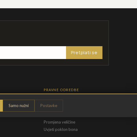
Pretplati se
PRAVNE ODREDBE
Pravila privatnosti
Samo nužni
Postavke
Opći uvjeti
t
Uvjeti povrata
Promjena veličine
Uvjeti poklon bona