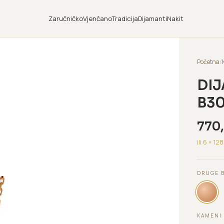
Zaručničko
Vjenčano
Tradicija
Dijamanti
Nakit
Početna
/
DI
B3
770
ili 6 ×
128
DRUGE 
KAMENI