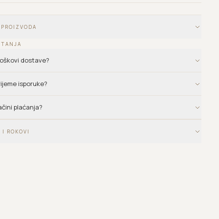
 PROIZVODA
ITANJA
troškovi dostave?
vrijeme isporuke?
ačini plaćanja?
 I ROKOVI