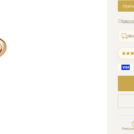
Dijam
Kako iz
Bes
Premium 