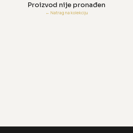
Proizvod nije pronađen
←
Natrag na kolekciju