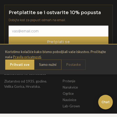
Pretplatite se i ostvarite 10% popusta
Dobijte kod za popust odmah na email.
Pretplati se
Koristimo kolačiće kako bismo poboljšali vaše iskustvo. Pročitajte
naša
Pravila privatnosti
.
Prihvati sve
Samo nužni
Postavke
ZLATARNA KRIŽEK
KATALOG
Prstenje
Zlatarstvo od 1935. godine.
Velika Gorica, Hrvatska.
Narukvice
Ogrlice
Naušnice
Chat
Lab-Grown