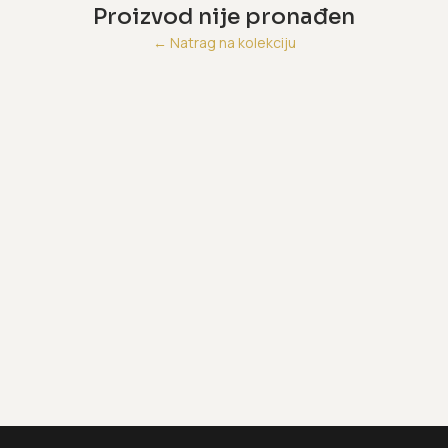
Proizvod nije pronađen
←
Natrag na kolekciju