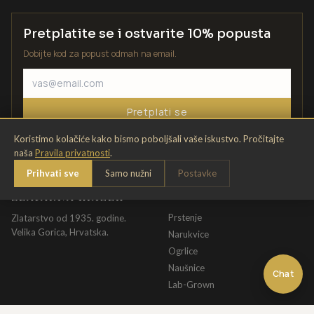
Pretplatite se i ostvarite 10% popusta
Dobijte kod za popust odmah na email.
Pretplati se
Koristimo kolačiće kako bismo poboljšali vaše iskustvo. Pročitajte
naša
Pravila privatnosti
.
Prihvati sve
Samo nužni
Postavke
ZLATARNA KRIŽEK
KATALOG
Prstenje
Zlatarstvo od 1935. godine.
Velika Gorica, Hrvatska.
Narukvice
Ogrlice
Naušnice
Chat
Lab-Grown