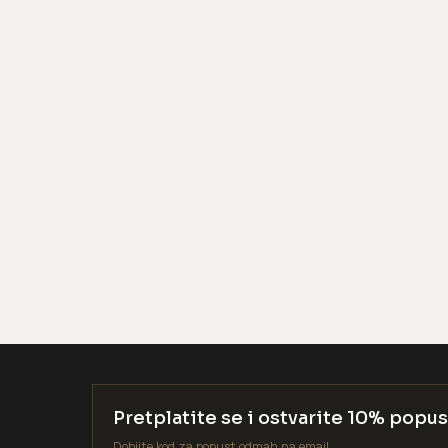
Pretplatite se i ostvarite 10% popus
Dobijte kod za popust odmah na email.