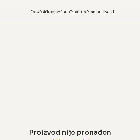
Zaručničko
Vjenčano
Tradicija
Dijamanti
Nakit
Proizvod nije pronađen