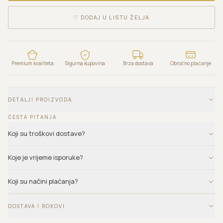
♡
DODAJ U LISTU ŽELJA
Premium kvaliteta
Sigurna kupovina
Brza dostava
Obročno plaćanje
DETALJI PROIZVODA
ČESTA PITANJA
Koji su troškovi dostave?
Koje je vrijeme isporuke?
Koji su načini plaćanja?
DOSTAVA I ROKOVI