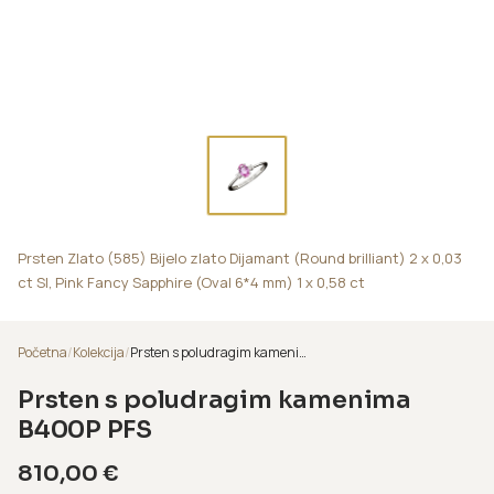
Prsten Zlato (585) Bijelo zlato Dijamant (Round brilliant) 2 x 0,03
ct SI, Pink Fancy Sapphire (Oval 6*4 mm) 1 x 0,58 ct
Početna
/
Kolekcija
/
Prsten s poludragim kamenima B400P PFS
Prsten s poludragim kamenima
B400P PFS
810,00
€