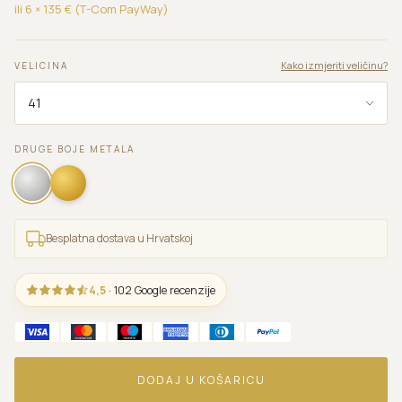
ili 6 ×
135
€ (T-Com PayWay)
Kako izmjeriti veličinu?
VELICINA
DRUGE BOJE METALA
Besplatna dostava u Hrvatskoj
4,5
· 102 Google recenzije
DODAJ U KOŠARICU