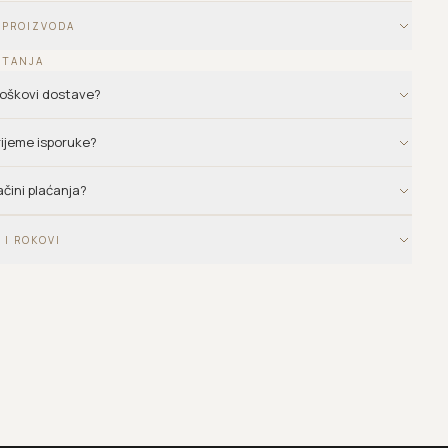
 PROIZVODA
ITANJA
troškovi dostave?
vrijeme isporuke?
ačini plaćanja?
 I ROKOVI