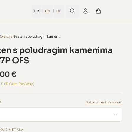
|
|
HR
EN
DE
Kolekcija
/
Prsten s poludragim kamenima B387P OFS
ten s poludragim kamenima
7P OFS
,00
€
€ (T-Com PayWay)
Kako izmjeriti veličinu?
A
BOJE METALA