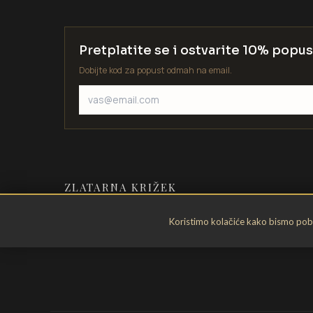
Pretplatite se i ostvarite 10% popus
Dobijte kod za popust odmah na email.
ZLATARNA KRIŽEK
Zlatarstvo od 1935. godine. Velika
Koristimo kolačiće kako bismo pobol
Gorica, Hrvatska.