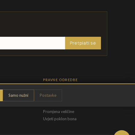
Pretplati se
PRAVNE ODREDBE
Pravila privatnosti
Samo nužni
Postavke
Opći uvjeti
t
Uvjeti povrata
Promjena veličine
Uvjeti poklon bona