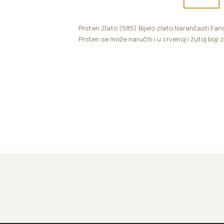
Prsten Zlato (585) Bijelo zlato Narančasti Fanc
Prsten se može naručiti i u crvenoj i žutoj boji 