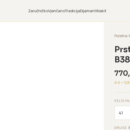
Zaručničko
Vjenčano
Tradicija
Dijamanti
Nakit
Početna
/
Prs
B38
770
ili 6 ×
128
VELICIN
DRUGE 