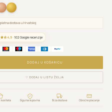
platna dostava u Hrvatskoj
4,5
· 102 Google recenzije
DODAJ U KOŠARICU
♡
DODAJ U LISTU ŽELJA
kvaliteta
Sigurna kupovina
Brza dostava
Obročno plaćanje