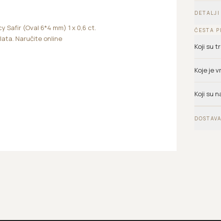
DETALJI
y Safir (Oval 6*4 mm) 1 x 0,6 ct.
ČESTA P
zlata. Naručite online
Koji su 
Koje je 
Koji su n
DOSTAVA