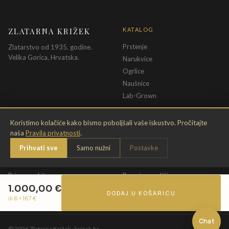
ZLATARNA KRIŽEK
KATALOG
Prstenje
Zlatarstvo od 1935. godine.
Velika Gorica, Hrvatska.
Narukvice
Ogrlice
Naušnice
Lab-Grown
INFORMACIJE
PRAVNE ODREDBE
Koristimo kolačiće kako bismo poboljšali vaše iskustvo. Pročitajte
naša
Pravila privatnosti
.
O nama
Pravila privatnosti
Prihvati sve
Samo nužni
Postavke
Kontakt
Opći uvjeti
Dostava & povrat
Uvjeti povrata
Briga o nakitu
Promjena veličine
1.000,00
€
Jamstvo
Uvjeti poklon bona
DODAJ U KOŠARICU
ili 6 ×
167
€
Chat
©
2026
Zlatarna Križek · krizek.hr