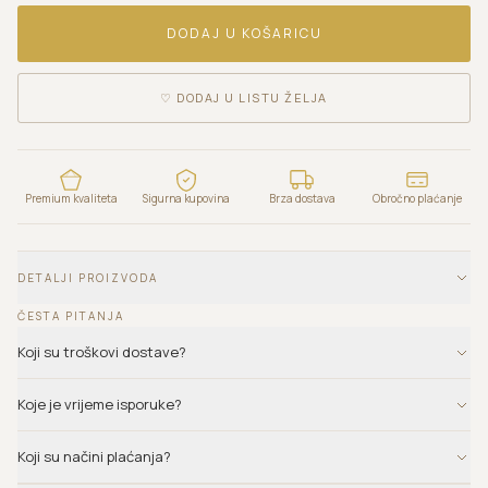
DODAJ U KOŠARICU
♡
DODAJ U LISTU ŽELJA
Premium kvaliteta
Sigurna kupovina
Brza dostava
Obročno plaćanje
DETALJI PROIZVODA
ČESTA PITANJA
Koji su troškovi dostave?
Koje je vrijeme isporuke?
Koji su načini plaćanja?