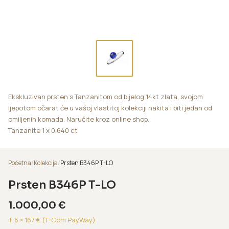
Ekskluzivan prsten s Tanzanitom od bijelog 14kt zlata, svojom
ljepotom očarat će u vašoj vlastitoj kolekciji nakita i biti jedan od
omiljenih komada. Naručite kroz online shop.
Tanzanite 1 x 0,640 ct
Početna
/
Kolekcija
/
Prsten B346P T-LO
Prsten B346P T-LO
1.000,00
€
ili 6 ×
167
€ (T-Com PayWay)