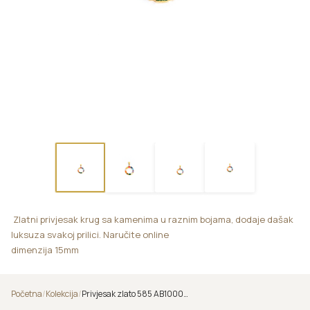
Zlatni privjesak krug sa kamenima u raznim bojama, dodaje dašak
luksuza svakoj prilici. Naručite online
dimenzija 15mm
Početna
/
Kolekcija
/
Privjesak zlato 585 AB1000318/d2