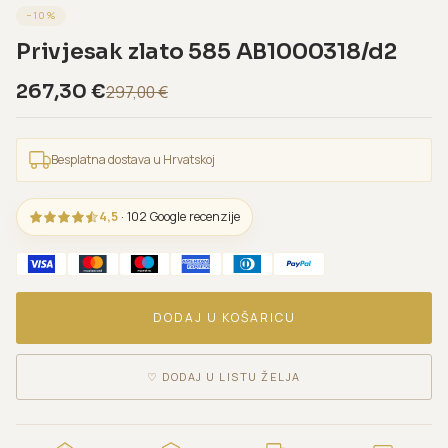
−
10
%
Privjesak zlato 585 AB1000318/d2
267,30
€
297,00
€
Besplatna dostava u Hrvatskoj
4,5
· 102 Google recenzije
DODAJ U KOŠARICU
♡
DODAJ U LISTU ŽELJA