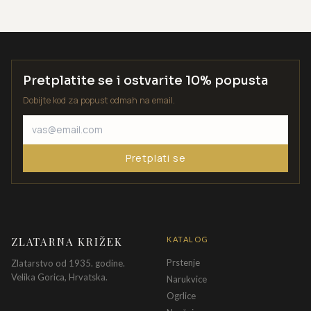
Pretplatite se i ostvarite 10% popusta
Dobijte kod za popust odmah na email.
Pretplati se
ZLATARNA KRIŽEK
KATALOG
Prstenje
Zlatarstvo od 1935. godine.
Velika Gorica, Hrvatska.
Narukvice
Ogrlice