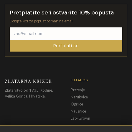
Pretplatite se i ostvarite 10% popusta
Dobijte kod za popust odmah na email.
Pretplati se
ZLATARNA KRIŽEK
KATALOG
Prstenje
Zlatarstvo od 1935. godine.
Velika Gorica, Hrvatska.
Narukvice
Ogrlice
Naušnice
Lab-Grown