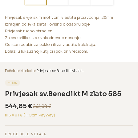
Privjesak s vjerskim motivom, vlastita proizvodnja. 20mm
Izradjen od 14kt zlata i ovisno o odabiru boje.
Privjesak rucno obradjen.
Za sve prilike i za svakodnevno nosenje.
Odlican odabir za poklon ili za vlastitu kolekciju.
Dolazi u luksuznoj kutijici i poklon vrecicom.
Početna
/
Kolekcija
/
Privjesak sv.Benedikt M zlato 585
−
15
%
Privjesak sv.Benedikt M zlato 585
544,85
€
641,00
€
ili 6 ×
91
€ (T-Com PayWay)
DRUGE BOJE METALA