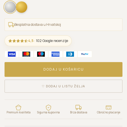
Besplatna dostava u Hrvatskoj
4,5
· 102 Google recenzije
DODAJ U KOŠARICU
♡
DODAJ U LISTU ŽELJA
Premium kvaliteta
Sigurna kupovina
Brza dostava
Obročno plaćanje