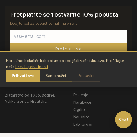
Pretplatite se i ostvarite 10% popusta
Dobijte kod za popust odmah na email.
Pretplati se
Koristimo kolačiće kako bismo poboljšali vaše iskustvo. Pročitajte
naša
Pravila privatnosti
.
Prihvati sve
Samo nužni
Postavke
ZLATARNA KRIŽEK
KATALOG
Prstenje
Zlatarstvo od 1935. godine.
Velika Gorica, Hrvatska.
Narukvice
Ogrlice
Naušnice
Chat
Lab-Grown