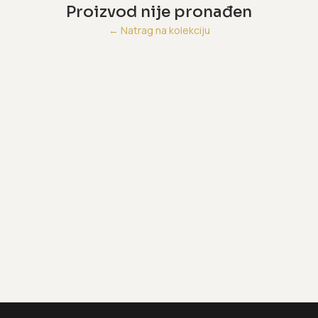
Proizvod nije pronađen
←
Natrag na kolekciju