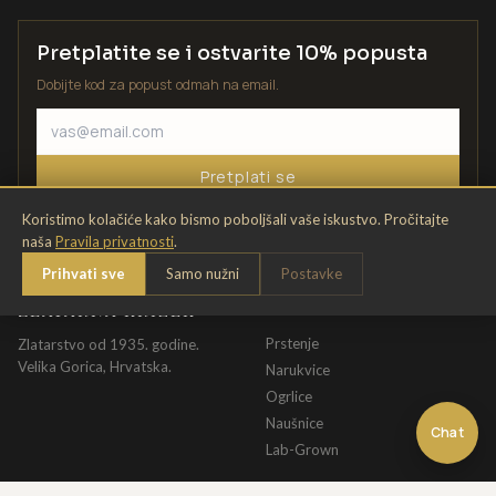
Pretplatite se i ostvarite 10% popusta
Dobijte kod za popust odmah na email.
Pretplati se
Koristimo kolačiće kako bismo poboljšali vaše iskustvo. Pročitajte
naša
Pravila privatnosti
.
Prihvati sve
Samo nužni
Postavke
ZLATARNA KRIŽEK
KATALOG
Prstenje
Zlatarstvo od 1935. godine.
Velika Gorica, Hrvatska.
Narukvice
Ogrlice
Naušnice
Chat
Lab-Grown