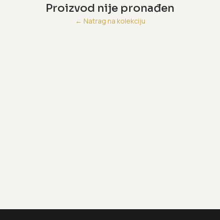
Proizvod nije pronađen
←
Natrag na kolekciju