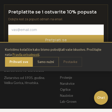
Pretplatite se i ostvarite 10% popusta
Dobijte kod za popust odmah na email.
Pretplati se
Koristimo kolačiće kako bismo poboljšali vaše iskustvo. Pročitajte
naša
Pravila privatnosti
.
Prihvati sve
Samo nužni
Postavke
ZLATARNA KRIŽEK
KATALOG
Prstenje
Zlatarstvo od 1935. godine.
Velika Gorica, Hrvatska.
Narukvice
Ogrlice
Naušnice
Chat
Lab-Grown