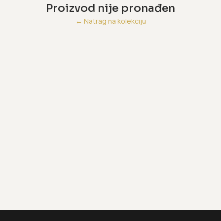
Proizvod nije pronađen
←
Natrag na kolekciju