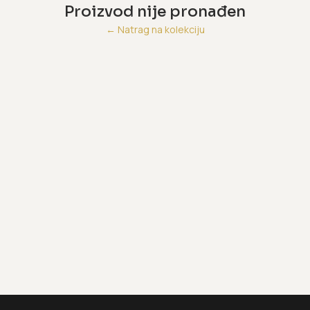
Proizvod nije pronađen
←
Natrag na kolekciju