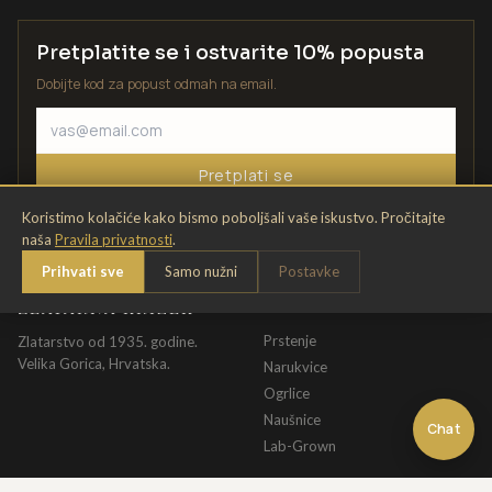
Pretplatite se i ostvarite 10% popusta
Dobijte kod za popust odmah na email.
Pretplati se
Koristimo kolačiće kako bismo poboljšali vaše iskustvo. Pročitajte
naša
Pravila privatnosti
.
Prihvati sve
Samo nužni
Postavke
ZLATARNA KRIŽEK
KATALOG
Prstenje
Zlatarstvo od 1935. godine.
Velika Gorica, Hrvatska.
Narukvice
Ogrlice
Naušnice
Chat
Lab-Grown