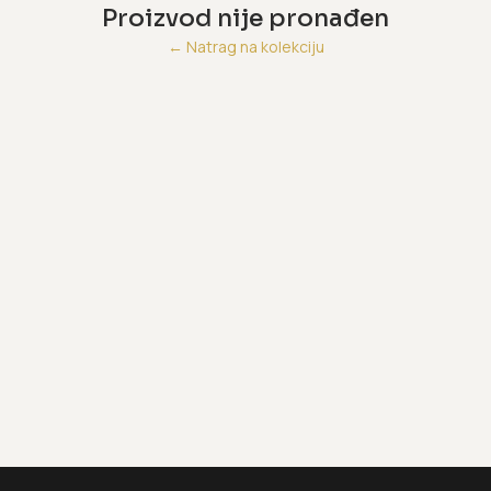
Proizvod nije pronađen
←
Natrag na kolekciju