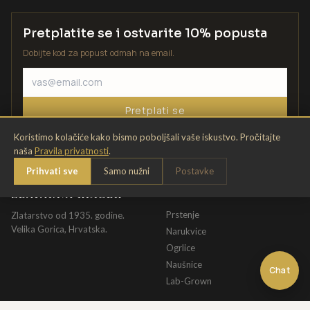
Pretplatite se i ostvarite 10% popusta
Dobijte kod za popust odmah na email.
Pretplati se
Koristimo kolačiće kako bismo poboljšali vaše iskustvo. Pročitajte
naša
Pravila privatnosti
.
Prihvati sve
Samo nužni
Postavke
ZLATARNA KRIŽEK
KATALOG
Prstenje
Zlatarstvo od 1935. godine.
Velika Gorica, Hrvatska.
Narukvice
Ogrlice
Naušnice
Chat
Lab-Grown