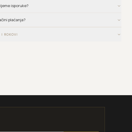
vrijeme isporuke?
ačini plaćanja?
 I ROKOVI