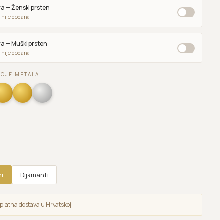
a — Ženski prsten
 nije dodana
a — Muški prsten
 nije dodana
BOJE METALA
ni
Dijamanti
platna dostava u Hrvatskoj