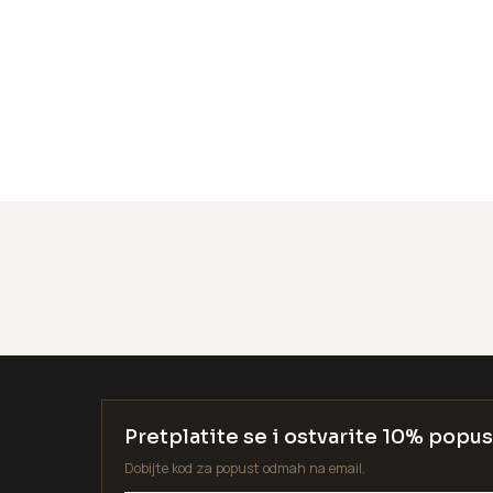
Pretplatite se i ostvarite 10% popus
Dobijte kod za popust odmah na email.