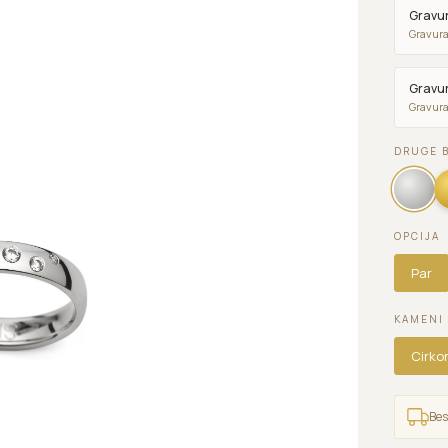
Gravur
Gravura
Gravur
Gravura
DRUGE 
OPCIJA
Par
KAMENI
Cirko
Bes