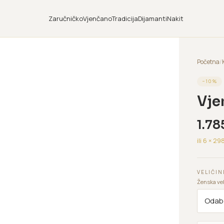
Zaručničko
Vjenčano
Tradicija
Dijamanti
Nakit
Početna
/
−
10
%
Vje
1.78
ili 6 ×
29
VELIČIN
Ženska vel