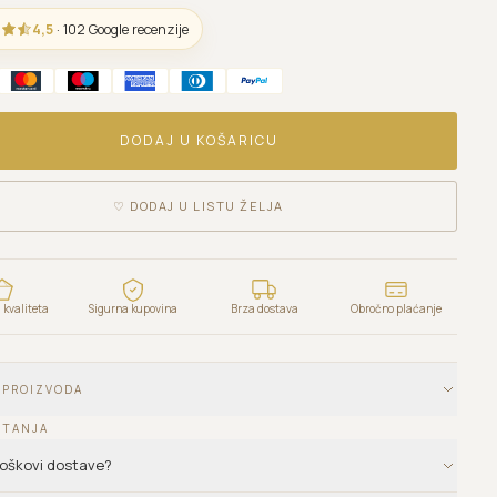
4,5
· 102 Google recenzije
DODAJ U KOŠARICU
♡
DODAJ U LISTU ŽELJA
kvaliteta
Sigurna kupovina
Brza dostava
Obročno plaćanje
 PROIZVODA
ITANJA
troškovi dostave?