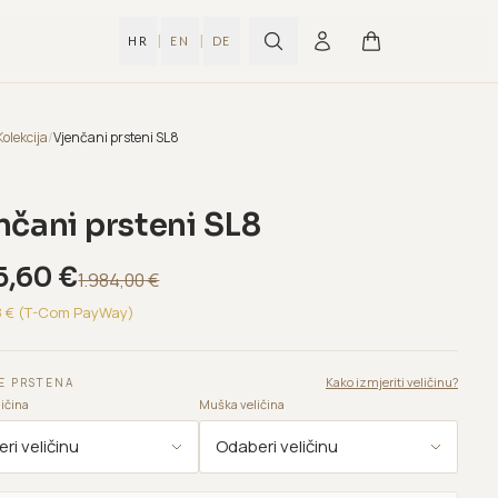
|
|
HR
EN
DE
Kolekcija
/
Vjenčani prsteni SL8
nčani prsteni SL8
5,60
€
1.984,00
€
8
€ (T-Com PayWay)
Kako izmjeriti veličinu?
E PRSTENA
ičina
Muška veličina