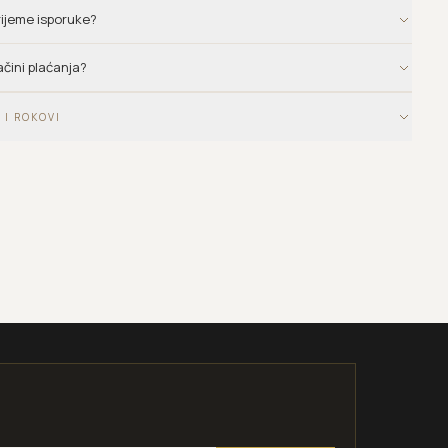
vrijeme isporuke?
ačini plaćanja?
 I ROKOVI