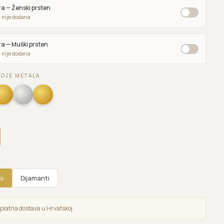
a — Ženski prsten
 nije dodana
a — Muški prsten
 nije dodana
BOJE METALA
ni
Dijamanti
platna dostava u Hrvatskoj