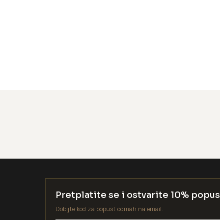
Pretplatite se i ostvarite 10% popus
Dobijte kod za popust odmah na email.