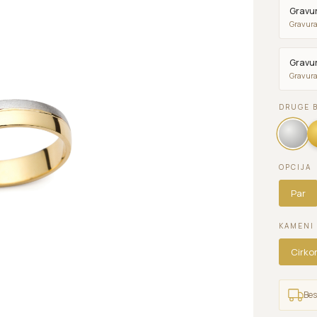
Gravur
Gravura
Gravur
Gravura
DRUGE 
OPCIJA
Par
KAMENI
Cirko
Bes