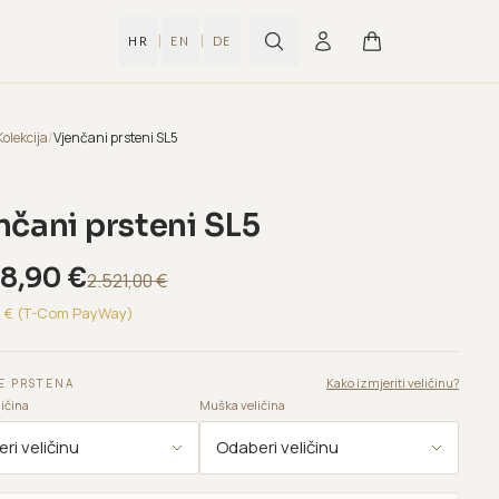
|
|
HR
EN
DE
Kolekcija
/
Vjenčani prsteni SL5
nčani prsteni SL5
68,90
€
2.521,00
€
8
€ (T-Com PayWay)
Kako izmjeriti veličinu?
E PRSTENA
ičina
Muška veličina