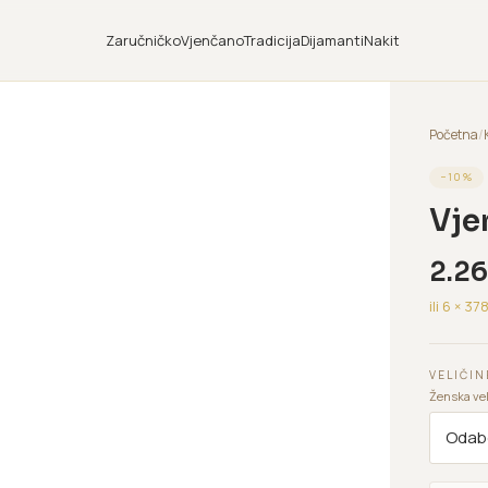
Zaručničko
Vjenčano
Tradicija
Dijamanti
Nakit
Početna
/
−
10
%
Vje
2.2
ili 6 ×
37
VELIČIN
Ženska vel