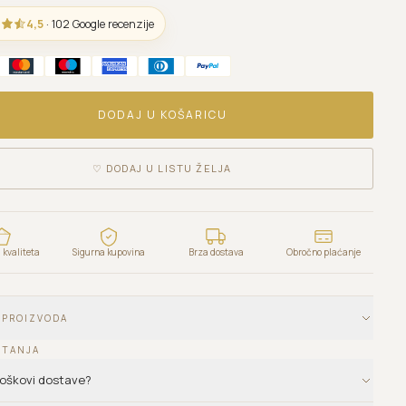
4,5
· 102 Google recenzije
DODAJ U KOŠARICU
♡
DODAJ U LISTU ŽELJA
kvaliteta
Sigurna kupovina
Brza dostava
Obročno plaćanje
 PROIZVODA
ITANJA
troškovi dostave?