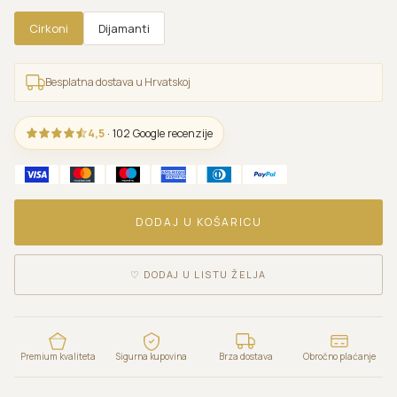
Cirkoni
Dijamanti
Besplatna dostava u Hrvatskoj
4,5
· 102 Google recenzije
DODAJ U KOŠARICU
♡
DODAJ U LISTU ŽELJA
Premium kvaliteta
Sigurna kupovina
Brza dostava
Obročno plaćanje