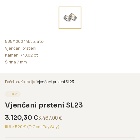
585/1000 14kt Zlato
Vjenčani prsteni
Kameni 7*0,02 ct
Širina 7 mm
Početna
/
Kolekcija
/
Vjenčani prsteni SL23
−
10
%
Vjenčani prsteni SL23
3.120,30
€
3.467,00
€
ili 6 ×
520
€ (T-Com PayWay)