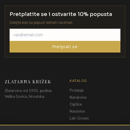
Pretplatite se i ostvarite 10% popusta
Dobijte kod za popust odmah na email.
Pretplati se
ZLATARNA KRIŽEK
KATALOG
Prstenje
Zlatarstvo od 1935. godine.
Velika Gorica, Hrvatska.
Narukvice
Ogrlice
Naušnice
Lab-Grown