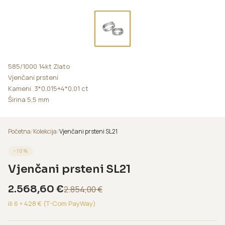
585/1000 14kt Zlato
Vjenčani prsteni
Kameni 3*0,015+4*0,01 ct
Širina 5,5 mm
Početna
/
Kolekcija
/
Vjenčani prsteni SL21
−
10
%
Vjenčani prsteni SL21
2.568,60
€
2.854,00
€
ili 6 ×
428
€ (T-Com PayWay)