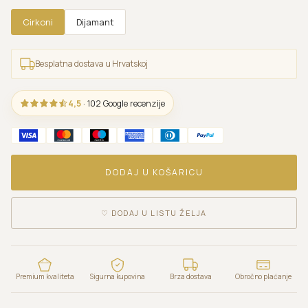
Cirkoni
Dijamant
Besplatna dostava u Hrvatskoj
4,5
· 102 Google recenzije
DODAJ U KOŠARICU
♡
DODAJ U LISTU ŽELJA
Premium kvaliteta
Sigurna kupovina
Brza dostava
Obročno plaćanje