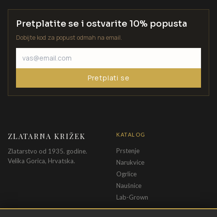
Pretplatite se i ostvarite 10% popusta
Dobijte kod za popust odmah na email.
Pretplati se
ZLATARNA KRIŽEK
KATALOG
Prstenje
Zlatarstvo od 1935. godine.
Velika Gorica, Hrvatska.
Narukvice
Ogrlice
Naušnice
Lab-Grown