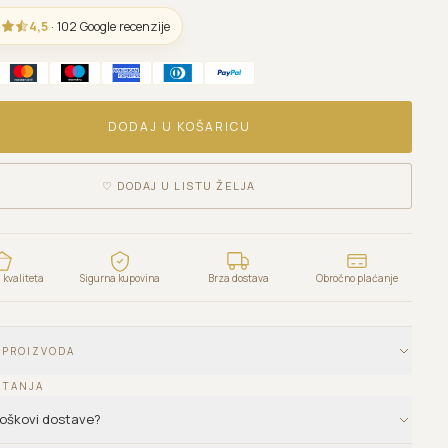
4,5
· 102 Google recenzije
DODAJ U KOŠARICU
♡
DODAJ U LISTU ŽELJA
kvaliteta
Sigurna kupovina
Brza dostava
Obročno plaćanje
 PROIZVODA
ITANJA
troškovi dostave?