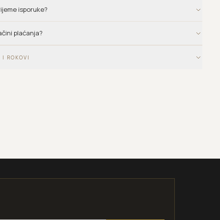
vrijeme isporuke?
ačini plaćanja?
 I ROKOVI