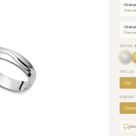
Gravur
Gravura
Gravur
Gravura
DRUGE 
OPCIJA
Par
KAMENI
Cirko
Bes