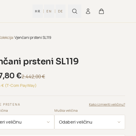
|
|
HR
EN
DE
Kolekcija
/
Vjenčani prsteni SL119
nčani prsteni SL119
7,80
€
2.442,00
€
6
€ (T-Com PayWay)
Kako izmjeriti veličinu?
E PRSTENA
ičina
Muška veličina