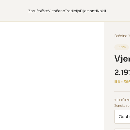
Zaručničko
Vjenčano
Tradicija
Dijamanti
Nakit
Početna
/
−
10
%
Vje
2.19
ili 6 ×
36
VELIČIN
Ženska vel