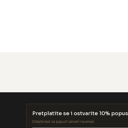
Pretplatite se i ostvarite 10% popus
Dobijte kod za popust odmah na email.