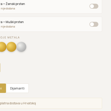
a — Ženski prsten
 nije dodana
a — Muški prsten
 nije dodana
BOJE METALA
ni
Dijamanti
platna dostava u Hrvatskoj