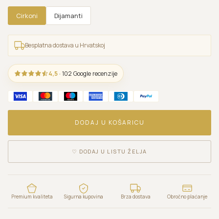
Cirkoni
Dijamanti
Besplatna dostava u Hrvatskoj
4,5
· 102 Google recenzije
DODAJ U KOŠARICU
♡
DODAJ U LISTU ŽELJA
Premium kvaliteta
Sigurna kupovina
Brza dostava
Obročno plaćanje