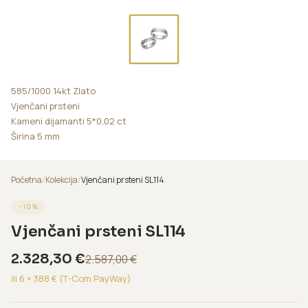
585/1000 14kt Zlato
Vjenčani prsteni
Kameni dijamanti 5*0,02 ct
Širina 5 mm
Početna
/
Kolekcija
/
Vjenčani prsteni SL114
−
10
%
Vjenčani prsteni SL114
2.328,30
€
2.587,00
€
ili 6 ×
388
€ (T-Com PayWay)