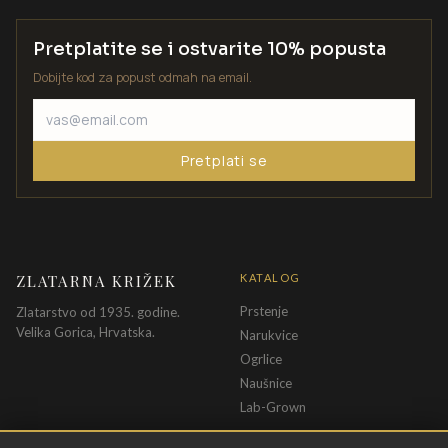
Pretplatite se i ostvarite 10% popusta
Dobijte kod za popust odmah na email.
Pretplati se
ZLATARNA KRIŽEK
KATALOG
Prstenje
Zlatarstvo od 1935. godine.
Velika Gorica, Hrvatska.
Narukvice
Ogrlice
Naušnice
Lab-Grown