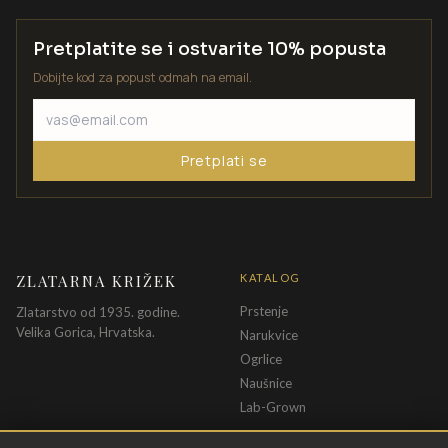
Pretplatite se i ostvarite 10% popusta
Dobijte kod za popust odmah na email.
Pretplati se
ZLATARNA KRIŽEK
KATALOG
Prstenje
Zlatarstvo od 1935. godine.
Velika Gorica, Hrvatska.
Narukvice
Ogrlice
Naušnice
Lab-Grown