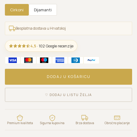
Cirkoni
Dijamanti
Besplatna dostava u Hrvatskoj
4,5
· 102 Google recenzije
DODAJ U KOŠARICU
♡
DODAJ U LISTU ŽELJA
Premium kvaliteta
Sigurna kupovina
Brza dostava
Obročno plaćanje