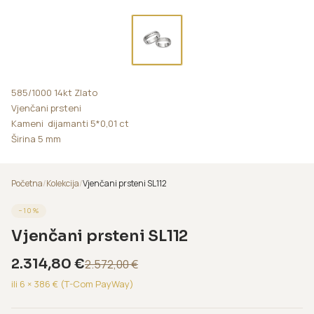
585/1000 14kt Zlato
Vjenčani prsteni
Kameni dijamanti 5*0,01 ct
Širina 5 mm
Početna
/
Kolekcija
/
Vjenčani prsteni SL112
−
10
%
Vjenčani prsteni SL112
2.314,80
€
2.572,00
€
ili 6 ×
386
€ (T-Com PayWay)