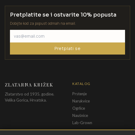
Pretplatite se i ostvarite 10% popusta
Dobijte kod za popust odmah na email.
Pretplati se
ZLATARNA KRIŽEK
KATALOG
Prstenje
Zlatarstvo od 1935. godine.
Velika Gorica, Hrvatska.
Narukvice
Ogrlice
Naušnice
Lab-Grown