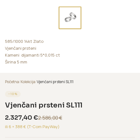
585/1000 14kt Zlato
Vjenčani prsteni
Kameni dijamanti 5*0,015 ct
Širina 5 mm
Početna
/
Kolekcija
/
Vjenčani prsteni SL111
−
10
%
Vjenčani prsteni SL111
2.327,40
€
2.586,00
€
ili 6 ×
388
€ (T-Com PayWay)