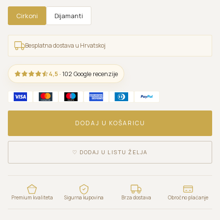
Cirkoni
Dijamanti
Besplatna dostava u Hrvatskoj
4,5
· 102 Google recenzije
DODAJ U KOŠARICU
♡
DODAJ U LISTU ŽELJA
Premium kvaliteta
Sigurna kupovina
Brza dostava
Obročno plaćanje